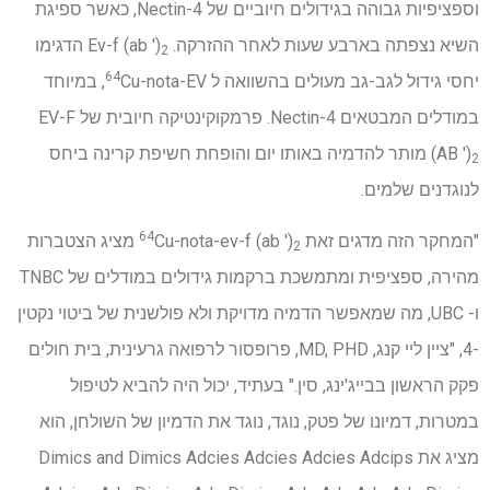
וספציפיות גבוהה בגידולים חיוביים של Nectin-4, כאשר ספיגת
השיא נצפתה בארבע שעות לאחר ההזרקה. Ev-f (ab ′)
הדגימו
2
64
יחסי גידול לגב-גב מעולים בהשוואה ל
Cu-nota-EV, במיוחד
במודלים המבטאים Nectin-4. פרמקוקינטיקה חיובית של EV-F
(AB ′)
מותר להדמיה באותו יום והופחת חשיפת קרינה ביחס
2
לנוגדנים שלמים.
64
"המחקר הזה מדגים זאת
Cu-nota-ev-f (ab ′)
מציג הצטברות
2
מהירה, ספציפית ומתמשכת ברקמות גידולים במודלים של TNBC
ו- UBC, מה שמאפשר הדמיה מדויקת ולא פולשנית של ביטוי נקטין
-4, "ציין ליי קנג, MD, PHD, פרופסור לרפואה גרעינית, בית חולים
פקק הראשון בבייג'ינג, סין." בעתיד, יכול היה להביא לטיפול
במטרות, דמיונו של פטק, נוגד, נוגד את הדמיון של השולחן, הוא
מציג את Dimics and Dimics Adcies Adcies Adcies Adcips