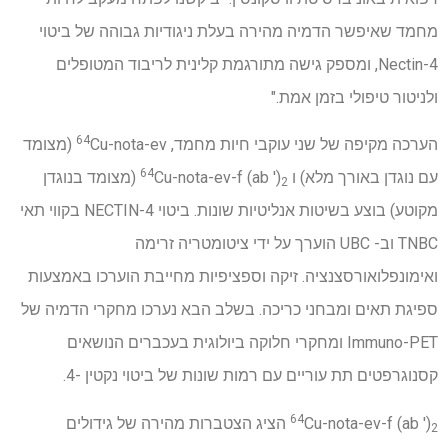
מחמד שאיפשר הדמיה מהירה בעלת ניגודיות גבוהה של ביטוי
Nectin-4, ומספק גישה מתורגמת קלינית לריבוד המטופלים
ולניטור טיפולי בזמן אמת."
64
הערכה מקיפה של שני עוקבי חיות מחמד,
Cu-nota-ev (מצומד
64
עם נוגדן באורך מלא) ו
Cu-nota-ev-f (ab ′)
(מצומד בנוגדן
2
מקוטע) בוצע בשיטות אנליטיות שונות. ביטוי NECTIN-4 בקווי תאי
TNBC וב- UBC הוערך על ידי ציטומטריה זרימה
ואימונפלואורסצנציה. זיקה וספציפיות מחייבת הוערכו באמצעות
ספיגת תאים ומבחני כריכה. בשלב הבא נערכו מחקרי הדמיה של
Immuno-PET ומחקרי חלוקה ביולוגית בעכברים הנושאים
קסנוגרפטים תת עוריים עם רמות שונות של ביטוי נקטין -4.
64
Cu-nota-ev-f (ab ′)
הציג הצטברות מהירה של גידולים
2