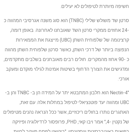
חשיפה מיותרת לטיפולים לא יעילים.
סרטן שד משולש שלילי (TNBC) הוא סוג משנה אגרסיבי המהווה כ
-24 אחוזים ממקרי סרטן השד שאובחנו לאחרונה. באופן דומה,
קרצינומה של שלפוחית ​​השתן (UBC) מייצגת את הממאירות
הנפוצה ביותר של דרכי השתן, כאשר סרטן שלפוחית ​​השתן מהווה
כ -90 אחוז מהמקרים. חולים רבים מאובחנים בשלבים מתקדמים,
ומדגישים את הצורך הדחוף בשיטות אמינות לגילוי מוקדם ומעקב
אורכי.
"Nectin-4 הוא חלבון המתבטא יתר על המידה הן ב- TNBC והן ב-
UBC ומהווה יעד פוטנציאלי לטיפול במחלות אלה. עם זאת,
האתגרים נותרו בחולים ריכוזיים, אשר ככל הנראה נהנים מטיפולים
של נקטין -4," אמר ויבו קאי, PHD, פרופסור לרדיולוגיה ופיזיקה
רפואית באוניברסיטת וויסקונסין. "ביקשנו לפתח מעקב לחיות