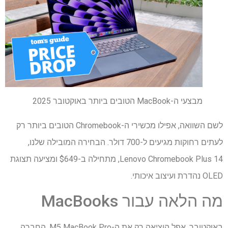
מבצעי ה-MacBook הטובים ביותר באוקטובר 2025
לשם השוואה, אפילו מכשירי ה-Chromebook הטובים ביותר רק
לעתים רחוקות מגיעים ל-700 דולר. הבחירה המובילה שלנו,
Lenovo Chromebook Plus 14, מתחילה ב-$649 ומציעה תצוגת
OLED נהדרת ועיצוב איכותי.
מה הלאה עבור MacBooks
באוקטובר, אפל הוציאה רק את ה-M5 MacBook Pro. החברה