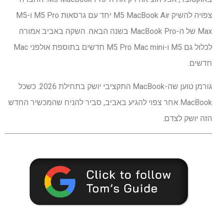
צפויה להשיק M5 MacBook Air יחד עם גרסאות M5 Pro ו-M5
Max של ה-MacBook Pro בשנה הבאה. השקה באביב אמורה
לכלול גם M5 ו-M5 Pro Mac mini חדשים בתוספת אולפני Mac
חדשים.
גורמן טוען שה-MacBook התקציבי יושק בתחילת 2026. כשכל
MacBook אחר צפוי להגיע באביב, סביר להניח שהמכשיר החדש
הזה יושק לצדם.