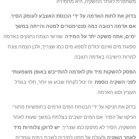
משתפרת לאחר ההשקיה, היא מחמירה.
בדוק את לחות האדמה על ידי הכנסת האצבע לעומק הסיר.
אם אדמה רטובה כמה סנטימטרים למטה והייתה במשך
ימים, אתה משקה יתר על המידה
. שורשי הצמח נחנקים באדמה
ספוגת מים ואינם יכולים לספוג מים כמו שצריך, ולכן הצמח צונח
למרות הישיבה באדמה רטובה.
הפסק להשקות מיד ותן לאדמה להתייבש באופן משמעותי
לפני השקיה נוספת
. זה יכול לקחת שבוע או יותר, תלוי בגודל
העציץ וסוג האדמה.
בדוק את הניקוז על ידי הבטחת המים זורמים בחופשיות מחורי
הניקוז של הסיר. אם המים יושבים בצלחת במשך שעות לאחר
ההשקיה, הסיר לא מתנקז כמו שצריך.
יש לרוקן צלוחיות מיד
לאחר השקיה
ולעולם אל תתנו לסירים לשבת במים עומדים.