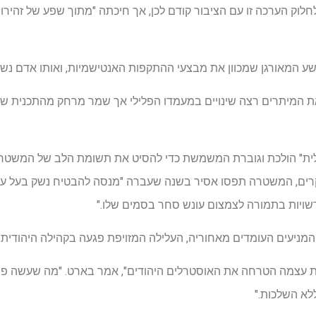
ק הערכה זו עם הציבור קודם לכן, אך חיכתה "מתוך שפע של זהירות
 המאורגן שמכוון את מבצעי ההתקפות האנטישמיות, ואותו אדם נשאר
 המיתרים רצה שינויים במעמדו הפלילי אך שמר מרחק מהתכנית שלו 
לית" הולכת וגוברת המשמשת כדי להסיט את תשומת הלב של המשטרה 
רים, המשטרה תפסו אסיר בשנה שעברה "מנסה להבטיח נשק בעל עוצ
רשויות בתמורה לצמצום עונש סחר בסמים שלו."
המניעים העומדים מאחוריה, העלילה המזויפת פגעה בקהילה היהודית.
 עצמה הטרחה את האוסטרלים היהודים", אמר בארט. "מה שעשה פשע
ללא השלכות."