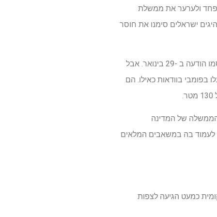
ר פחד ולערער את ממשלת
ים ישראלים סימנו את חוסר
בינתיים, סוד תגלית החניך נמשך 10 ימים בלבד. מישהו הדליף את זה לעיתונות, ופקידים סוף סוף פרסמו הודעה ב -29 בינואר. אבל
 בפומבי בוודאות כאילו. הם
.
אש הממשלה של המדינה
ויש לעמוד בה במשאבים המלאים
קומית כמעט הגיעה לצפות