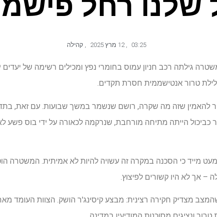
 שלנו רחל פישמן
03:25
,
12 מרץ 2025
,
קהילה
המשטרה גילתה רכב חניון עמוס בחומרי נפץ ומכילים רשימה של יעדים יה
 להאמין שזה מה שקרה, רושם שנשמר במשך שבועות. עם זאת, בתדרי
כביכול הייתה מתיחה מורחבת, שנרקמה לכאורה על ידי בוס פשע ל
ט מייד כי הסכנה במקרה זה עשויה להיות לא אמיתית. המשטרה הוטלה 
ה – אך לא היו קשורים לפיצוץ.
צב מצדיק חקירה רצינית: מבצע קיסינג'ר הושק. הצוות העומד מאחו
טרור ונציגים מסוכנות המודיעין במדינה.