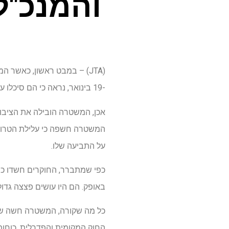
והמנכ"ל
(JTA) – במבט ראשון, כאשר 
-19 בינואר, נראה כי הם סיכלו עלילת טרור אנטישממית חסרת תקדים.
אכן, המשטרה הובילה את הציבור
המשטרה חשפה כי עלילת הטרור 
על התביעה שלו.
כפי שמתברר, החוקרים חשדו כמע
באופק. הם היו עושים פצצה גדול
כל מה שקורה, המשטרה חשה שהמ
החוק המקומית והפדרלית, כוחות 