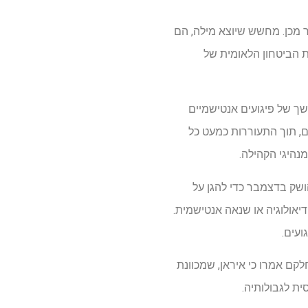
 מכן. מחשש שיוצא מילה, הם
 הביטחון הלאומית של
ך של פיגועים אנטישמיים
יים, תוך התעוררות כמעט כל
נהיגי הקהילה.
 ידי Strike Force Pearl, מבצע משטרתי שהושק בדצמבר כדי להגן על
נראה כי הוא מונע על ידי אידיאולוגיה או שנאה אנטישמית.
לקם אמרו כי איראן, שמכוונת
ית לגבולותיה.