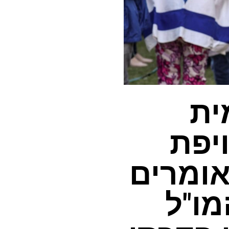
ית
יפת
אומרים
ו"ל