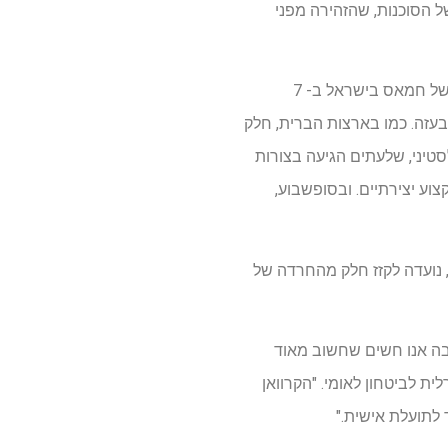
 הסוכנות, שהזהירה מפני
הסכנה כי יהודי אוסטרליה, שמספרו כמאה אלף, מתמודדים עם רקע מתחים שנגרמו על ידי ההתקפה של חמאס בישראל ב- 7
כת בעזה. כמו בארצות הברית, חלק
טיני, שלעתים הגיעה בצורות
וע יצירתיים. ובסופשבוע,
, נועדה לקזז חלק מהחרדה של
בה אנו חשים שחשוב מאוד
 לביטחון לאומי. "הקרוואן
 לתועלת אישית."