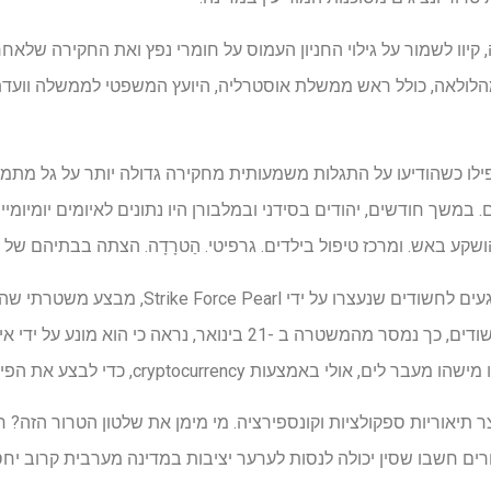
וו לשמור על גילוי החניון העמוס על חומרי נפץ ואת החקירה שלאחר
הלולאה, כולל ראש ממשלת אוסטרליה, היועץ המשפטי לממשלה וועדת
 כשהודיעו על התגלות משמעותית מחקירה גדולה יותר על גל מתמש
ים. במשך חודשים, יהודים בסידני ובמלבורן היו נתונים לאיומים יומיומ
שקע באש. ומרכז טיפול בילדים. גרפיטי. הַטרָדָה. הצתה בבתיהם של מ
ההתגלות החדשה בפיגועים הנוגעים לחשודים שנעצרו על
הקהילה היהודית. אף אחד מהחשודים, כך נמסר מהמשטרה ב -21 בינואר, 
אולי באמצעות cryptocurrency, כדי לבצע את הפיגועים.
ר תיאוריות ספקולציות וקונספירציה. מי מימן את שלטון הטרור הזה? ח
ים חשבו שסין יכולה לנסות לערער יציבות במדינה מערבית קרוב יחס