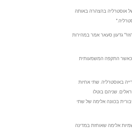
 של אוסטרליה בהצהרה באותה
טרליה."
זו!" גדעון סעאר אמר במהירות
קפות האנטישמיות המסתוריות נעצרו. 2 בפברואר היה כאשר התקפה המשמעותית
יה באוסטרליה. שתי אחיות
ל בחולים ישראלים. שניהם בוטלו
בורית בכוונה אלימה של שתי
טחוני האוסטרלי, המקבילה ל- FBI במדינה, על אנטישמיות אלימה שאוחזת במדינה