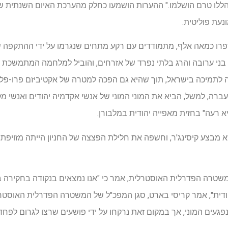
ללו טרם הושלמו." ההערות הושמעו כחלק מהערכת האיום השנתית של
נעת פוליטית.
שכללה לקיחת בני ערובה והרג בלתי נפרד של אזרחים, והוביל למלחמה המתמש
ה לתמיכה בישראל, תוך שהיא גם הפכה למטרה של אקטיביזם פרו-פלס
ברה, למשל, הביא את המוני המוני של אנשי אקדמיה יהודים ואנשי מקצ
 רעה" בחזית מאפייה יהודית במלבורן.
א מבצע קיסינג'ר, וחשפה את חלילת הפצצה של החניון הייתה מזויפת
משטרה הפדרלית האוסטרלית, אמר כי "אנו נמצאים בנקודה בחקירה 
ית", אמר קריסי בארט, סגן המפכ"ל של המשטרה הפדרלית האוסטרלית
נפגעים המוני, אך במקום זאת נרקחו על ידי פושעים שרצו לגרום לפחד