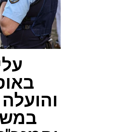
עלי
באוס
והועלה 
במשט