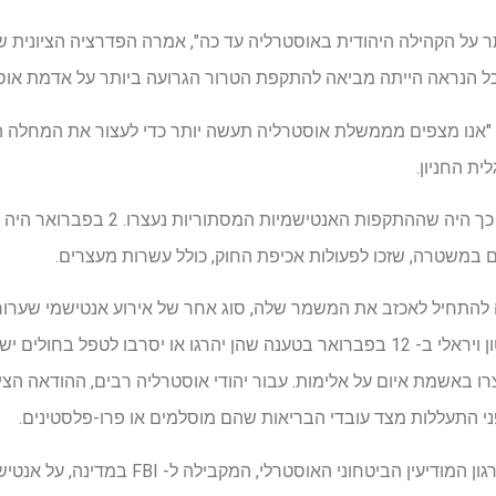
תר על הקהילה היהודית באוסטרליה עד כה", אמרה הפדרציה הציונית
ככל הנראה הייתה מביאה להתקפת הטרור הגרועה ביותר על אדמת אוס
י. "אנו מצפים מממשלת אוסטרליה תעשה יותר כדי לעצור את המחלה ה
ת החניון.
הדבר הבולט ביותר שקרה אחר כך היה שההת
ם במשטרה, שזכו לפעולות אכיפת החוק, כולל עשרות מעצרים.
 להתחיל לאכזב את המשמר שלה, סוג אחר של אירוע אנטישמי שערורי
בבית חולים בסידני נלכדו בסרטון ויראלי ב- 12 בפברואר בטענה שהן יהרגו או יסרבו לטפ
רו באשמת איום על אלימות. עבור יהודי אוסטרליה רבים, ההודאה הצי
י התעללות מצד עובדי הבריאות שהם מוסלמים או פרו-פלסטינים.
זמן קצר לאחר מכן דיבר ראש ארגון המודיעין הבי