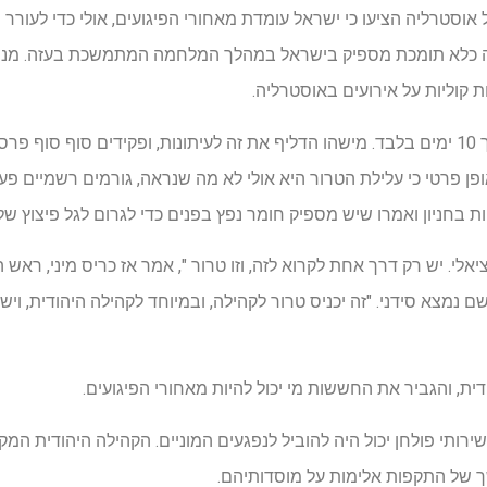
וסטרליה הציעו כי ישראל עומדת מאחורי הפיגועים, אולי כדי לעור
 כלא תומכת מספיק בישראל במהלך המלחמה המתמשכת בעזה. מנהיג
 קוליות על אירועים באוסטרליה.
 פרטי כי עלילת הטרור היא אולי לא מה שנראה, גורמים רשמיים פעלו
חניון ואמרו שיש מספיק חומר נפץ בפנים כדי לגרום לגל פיצוץ של 130 מטר
טנציאלי. יש רק דרך אחת לקרוא לזה, וזו טרור ", אמר אז כריס מיני, ר
 שם נמצא סידני. "זה יכניס טרור לקהילה, ובמיוחד לקהילה היהודית, 
דית, והגביר את החששות מי יכול להיות מאחורי הפיגועים.
רותי פולחן יכול היה להוביל לנפגעים המוניים. הקהילה היהודית המ
 של התקפות אלימות על מוסדותיהם.