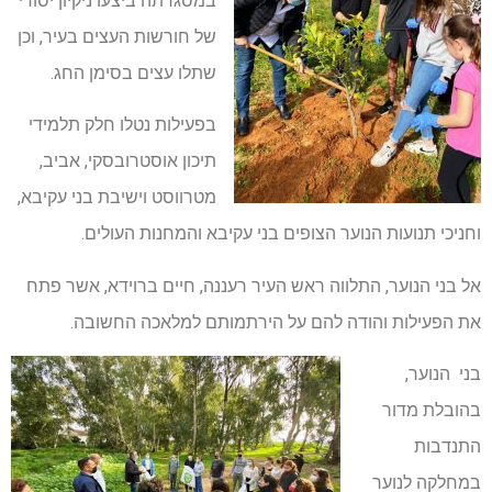
במסגרתה ביצעו ניקיון יסודי
של חורשות העצים בעיר, וכן
שתלו עצים בסימן החג.
בפעילות נטלו חלק תלמידי
תיכון אוסטרובסקי, אביב,
מטרווסט וישיבת בני עקיבא,
וחניכי תנועות הנוער הצופים בני עקיבא והמחנות העולים.
אל בני הנוער, התלווה ראש העיר רעננה, חיים ברוידא, אשר פתח
את הפעילות והודה להם על הירתמותם למלאכה החשובה.
בני הנוער,
בהובלת מדור
התנדבות
במחלקה לנוער