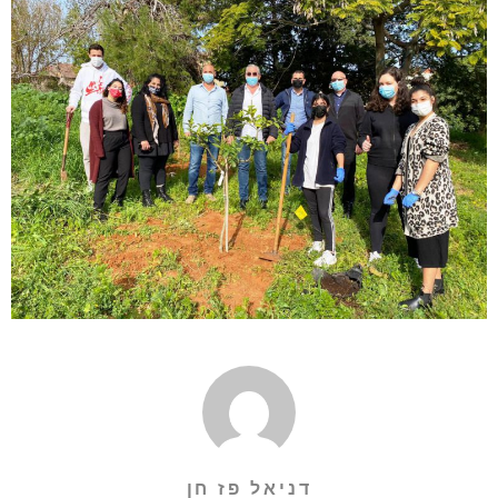
דניאל פז חן