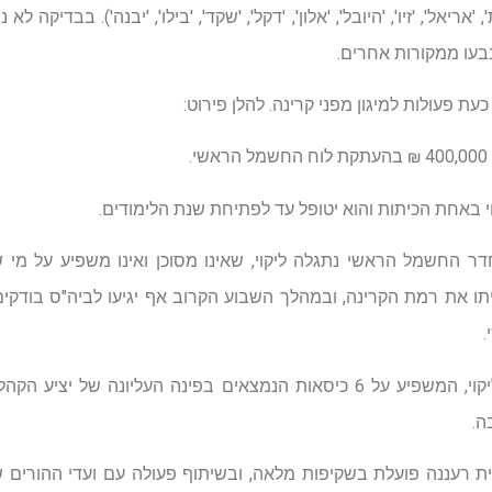
אריאל', 'זיו', 'היובל', 'אלון', 'דקל', 'שקד', 'בילו', 'יבנה'). בבדיקה 
שנבעו ממקורות אחרים.
ת פעולות למיגון מפני קרינה. להלן פירוט:
.
וי באחת הכיתות והוא יטופל עד לפתיחת שנת הלימודים.
דר החשמל הראשי נתגלה ליקוי, שאינו מסוכן ואינו משפיע על מי 
 את רמת הקרינה, ובמהלך השבוע הקרוב אף יגיעו לביה"ס בודקי
.
באולם ספורט 'השרון' נתגלה ליקוי, המשפיע על 6 כיסאות הנמצאים בפינה הע
ה.
ריית רעננה פועלת בשקיפות מלאה, ובשיתוף פעולה עם ועדי ההורים 