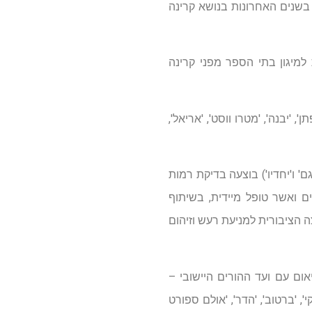
בשנים האחרונות בנושא קרינה
למיגון בתי הספר מפני קרינה
מצאו ליקויים ב- 9 בתי ספר ('אביב', 'מפתן', 'יבנה', 'מטרו ווסט', 'אריאל',
בתי ספר ('פעמונים', 'יונתן', 'אגם' ו'יחדיו') בוצעה בדיקת רמות
ים ואשר טופל מיידית, בשיתוף
 הציבורית למניעת רעש וזיהום
תיאום עם ועד ההורים היישובי –
 ('רימון', 'אוסטרובסקי', 'ברטוב', 'הדר', 'אולם ספורט