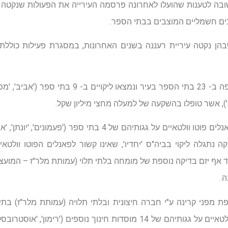
בה לטענות שהועלו לאחרונה פרסמה העירייה את הפעולות שנקטה 
ים חשמליים המוצבים בבתי הספר.
בהן נקטה עיריית רעננה בשנים האחרונות, במסגרת פעילות כוללת 
בשנת 2010 בוצעה בדיקה מקיפה ב- 23 בתי הספר בעיר ונ
טוב'), אשר טופלו בהשקעה של למעלה מחצי מיליון שקל.
בשנת 2011 בעקבות התקנת פאנלים פוטו וולטאיים על גגותיהם של 4 
 נתגלה ליקוי בביה"ס 'יחדיו', שאינו קשור לפאנלים הפוטו וולטאי
ד אף יזם בדיקה נוספת של מומחה בלתי תלוי (עמותת מלר"ז – המועצה
.
יקה נוספת מפני קרינה ע"י חברה חיצונית ובלתי תלויה (עמותת מלר"ז) ב
בעקבות התקנת פאנלים פוטו וולטאיים על גגותיהם של 14 מוסדות חינוך נוספים