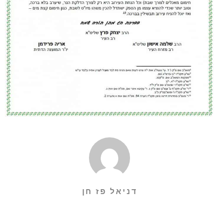
דניאל פז חן