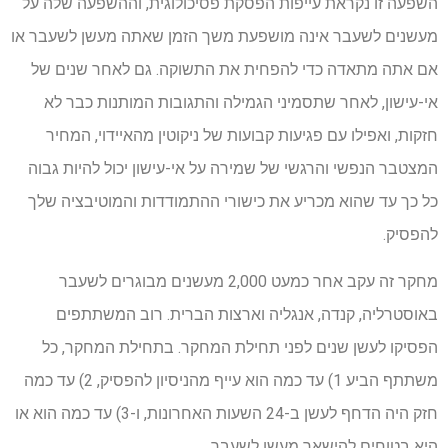
השפעה זו נקראת עייפות הפסקת פסיכולוגית, וההשפעה שלה על
מעשנים לשעבר אינה מושפעת משך הזמן שאתה מעשן לשעבר או
אם אתה מתאדה כדי להפחית את התשוקה. גם לאחר שנים של
אי-עישון, לאחר שתסמיני הגמילה והתגובות המותנות כבר לא
חזקות, ואפילו עם פגיעות קבועות של ניקוטין מהאיידוי, המחיר
המצטבר הנפשי והרגשי של שמירה על אי-עישון יכול להיות גבוה
כל כך עד שהוא מכריע את כישורי ההתמודדות והמוטיבציה שלך
להפסיק.
מחקר זה עקב אחר כמעט 2,000 מעשנים מבוגרים לשעבר
באוסטרליה, קנדה, אנגליה וארצות הברית. רוב המשתתפים
הפסיקו לעשן שנים לפני תחילת המחקר. בתחילת המחקר, כל
משתתף הביע 1) עד כמה הוא עייף מהניסיון להפסיק, 2) עד כמה
חזק היה הדחף לעשן ב-24 השעות האחרונות, ו-3) עד כמה הוא או
היא בטוחים להישאר מעשן לשעבר.