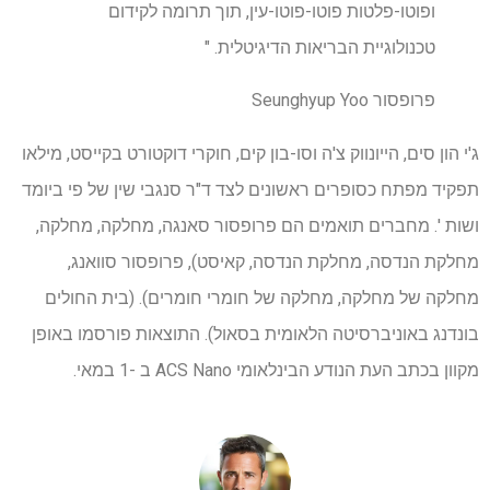
ופוטו-פלטות פוטו-פוטו-עין, תוך תרומה לקידום
טכנולוגיית הבריאות הדיגיטלית. "
פרופסור Seunghyup Yoo
ג'י הון סים, הייונווק צ'ה וסו-בון קים, חוקרי דוקטורט בקייסט, מילאו
תפקיד מפתח כסופרים ראשונים לצד ד"ר סנגבי שין של פי ביומד
ושות '. מחברים תואמים הם פרופסור סאנגה, מחלקה, מחלקה,
מחלקת הנדסה, מחלקת הנדסה, קאיסט), פרופסור סוואנג,
מחלקה של מחלקה, מחלקה של חומרי חומרים). (בית החולים
בונדנג באוניברסיטה הלאומית בסאול). התוצאות פורסמו באופן
מקוון בכתב העת הנודע הבינלאומי ACS Nano ב -1 במאי.