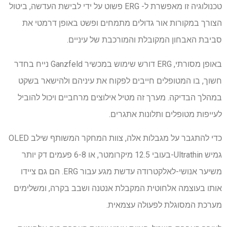
טכנולוגיה זו מאפשרת ל- ERG פשוט על ידי לבישת העדשה, ביטול
הצורך במקורות אור גדולים מתמחים ופשט באופן דרמטי את
סביבת האבחון המקובלת והמורכבת של עיניים.
באופן מסורתי, ERG דורש שימוש במכשיר Ganzfeld נייח בחדר
חשוך, בו המטופלים חייבים לפקוח את עיניהם ולהישאר בשקט
במהלך הבדיקה. מערך זה מטיל אילוצים מרחביים ויכול להוביל
לעייפות מטופלים ותלונות אתגרים.
כדי להתגבר על מגבלות אלה, צוות המחקר המשותף שילב OLED
גמיש Ultrathin-בעובי 12.5 מיקרומטר, או 6-8 פעמים דק יותר
משיער אנושי-לאלקטרודה עדשת מגע עבור ERG. הם גם ציידו
אותו בעוצמה אלחוטית המקבלת אנטנה ושבב בקרה, ומשלימים
מערכת המסוגלת לפעולה עצמאית.