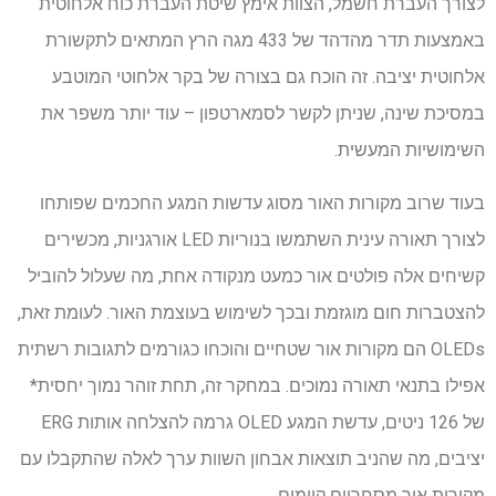
לצורך העברת חשמל, הצוות אימץ שיטת העברת כוח אלחוטית
באמצעות תדר מהדהד של 433 מגה הרץ המתאים לתקשורת
אלחוטית יציבה. זה הוכח גם בצורה של בקר אלחוטי המוטבע
במסיכת שינה, שניתן לקשר לסמארטפון – עוד יותר משפר את
השימושיות המעשית.
בעוד שרוב מקורות האור מסוג עדשות המגע החכמים שפותחו
לצורך תאורה עינית השתמשו בנוריות LED אורגניות, מכשירים
קשיחים אלה פולטים אור כמעט מנקודה אחת, מה שעלול להוביל
להצטברות חום מוגזמת ובכך לשימוש בעוצמת האור. לעומת זאת,
OLEDs הם מקורות אור שטחיים והוכחו כגורמים לתגובות רשתית
אפילו בתנאי תאורה נמוכים. במחקר זה, תחת זוהר נמוך יחסית*
של 126 ניטים, עדשת המגע OLED גרמה להצלחה אותות ERG
יציבים, מה שהניב תוצאות אבחון השוות ערך לאלה שהתקבלו עם
מקורות אור מסחריים קיימים.