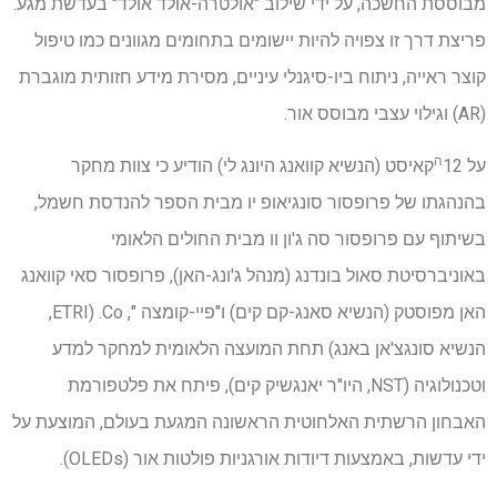
מבוססת החשכה, על ידי שילוב "אולטרה-אולד אולד" בעדשת מגע.
פריצת דרך זו צפויה להיות יישומים בתחומים מגוונים כמו טיפול
קוצר ראייה, ניתוח ביו-סיגנלי עיניים, מסירת מידע חזותית מוגברת
(AR) וגילוי עצבי מבוסס אור.
ה
על 12
קאיסט (הנשיא קוואנג היונג לי) הודיע כי צוות מחקר
בהנהגתו של פרופסור סונגיאופ יו מבית הספר להנדסת חשמל,
בשיתוף עם פרופסור סה ג'ון וו מבית החולים הלאומי
באוניברסיטת סאול בונדנג (מנהל ג'ונג-האן), פרופסור סאי קוואנג
האן מפוסטק (הנשיא סאנג-קם קים) ו"פיי-קומצה ", Co. (ETRI,
הנשיא סונגצ'אן באנג) תחת המועצה הלאומית למחקר למדע
וטכנולוגיה (NST, היו"ר יאנגשיק קים), פיתח את פלטפורמת
האבחון הרשתית האלחוטית הראשונה המגעת בעולם, המוצעת על
ידי עדשות, באמצעות דיודות אורגניות פולטות אור (OLEDs).