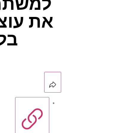
למשתמש
את עוצ
בל