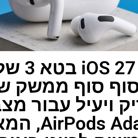
עדכון  27
סוף סוף ממשק ש
ק ויעיל עבור מצב
ods Adaptive