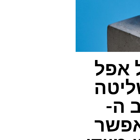
iOS בטא 3 של אפל
ליטה
 ה-
AirP, המאפשר