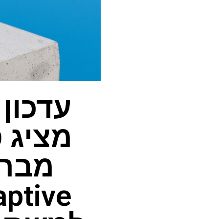
מציג 
מברי