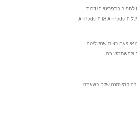
תאים את עוצמת מצב ה-Adaptive של AirPods שלך. במקום לחפור בתפריטי הגדרות
מרובים כדי לכוונן עדין את מיזוג רעשי הסביבה, כעת תוכל לשלוט בהכל ישירות מדף ההגדרות הראשי של ה-AirPods או ה-AirPods
ם אי פעם רצית שהשליטה
ה ולהשתמש בה.
ביבה המשתנה שלך. כשאתה