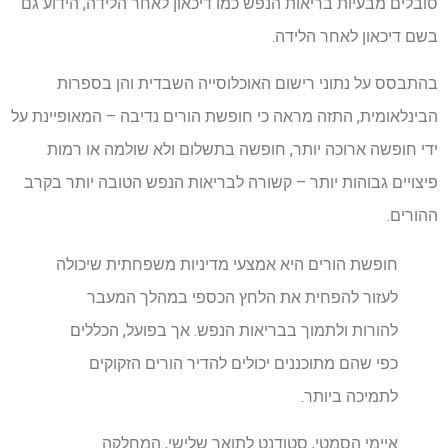
סובלים מבעיות בריאות הנפש כמו דיכאון לאחר הלידה, הידוע גם
בשם דיכאון לאחר הלידה.
בהתבסס על נתוני רישום האוכלוסייה השבדית והן בספרות
הבינלאומית, התזה מראה כי חופשת הורים נדיבה – המאופיינת על
ידי חופשה ארוכה יותר, חופשה בתשלום ולא שולמה או רמות
פיצויים גבוהות יותר – קשורה לבריאות הנפש הטובה יותר בקרב
ההורים.
חופשת הורים היא אמצעי מדיניות משפחתית שיכולה
לעזור להפחית את הלחץ הכספי במהלך המעבר
להורות ולתמוך בבריאות הנפש. אך בפועל, הכללים
כפי שהם מתוכננים יכולים להדיר הורים הזקוקים
לתמיכה ביותר.
איימי הסמטי, סטודנט לתואר שלישי, המחלקה