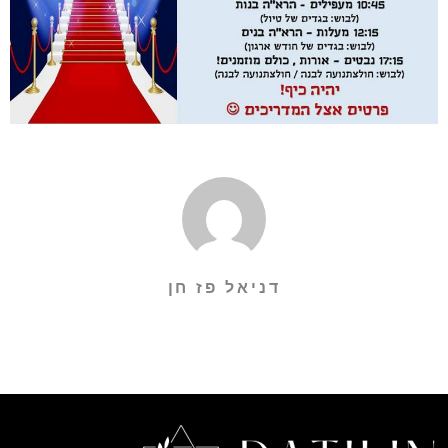
דניאל פז חן