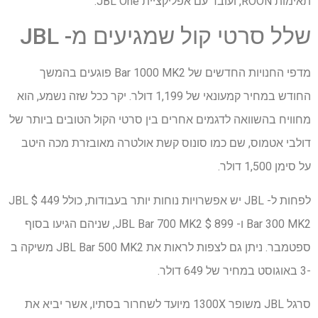
תאימות ROON, ועובד עם אפליקציית JBL One.
שלל סרטי קול שמגיעים מ- JBL
מדפי החנויות החדשים של Bar 1000 MK2 פוגעים בהמשך
החודש במחיר קמעונאי של 1,199 דולר. יקר ככל שזה נשמע, הוא
מחוויח בהשוואה לדגמים אחרים בין סרטי הקול הטובים ביותר של
דולבי אטמוס, שם כמו סונוס קשת אולטרה מאובזרת מכה היטב
על סימן 1,500 דולר.
לפחות ל- JBL יש אפשרויות נוחות יותר בעבודות, כולל 449 $ JBL
Bar 300 MK2 ו- 899 $ JBL Bar 700 MK2, שניהם הגיעו בסוף
ספטמבר. ניתן גם לצפות לראות את JBL Bar 500 MK2 משיקה ב
-3 באוגוסט במחיר של 649 דולר.
סרגל JBL משופר 1300X מיועד לשחרור בסתיו, אשר יביא את