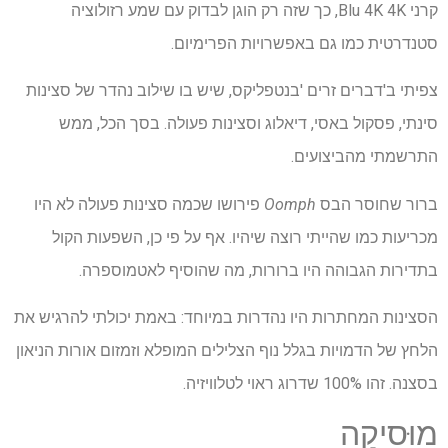
קרני Blu 4K 4K, כך שזה רק הוגן לבדוק עם שמע רזולוציה
סטנדרטית כמו גם באפשרויות הפרימיום.
צפיתי ב'דברים זרים 'בנטפליקס, שיש בו שילוב נהדר של סצינות
סינתי, פסקול באסי, דיאלוג וסצינות פעולה. בסך הכל, ממש
התרשמתי מהביצועים.
ברור שחוסר הבס
Oomph
פירושו שכמה סצינות פעולה לא היו
מכריעות כמו שהייתי רוצה שיהיו. אף על פי כן, השפעות הקול
בתדירות הגבוהה היו ברורות, מה שהוסיף לאטמוספרה.
הסצינות המחתרות היו נהדרות במיוחד: באמת יכולתי להרגיש את
הלחץ של הדמויות בגלל נוף הצלילים המופלא וזמזום אורות הניאון
בסצנה. זהו 100% שדרוג ראוי לטלוויזיה.
מוּסִיקָה