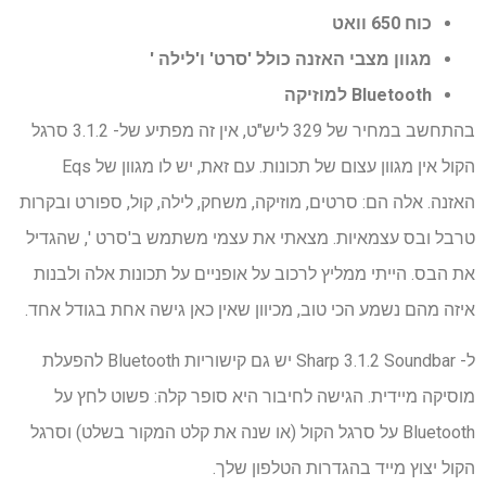
כוח 650 וואט
מגוון מצבי האזנה כולל 'סרט' ו'לילה '
Bluetooth למוזיקה
בהתחשב במחיר של 329 ליש"ט, אין זה מפתיע של- 3.1.2 סרגל
הקול אין מגוון עצום של תכונות. עם זאת, יש לו מגוון של Eqs
האזנה. אלה הם: סרטים, מוזיקה, משחק, לילה, קול, ספורט ובקרות
טרבל ובס עצמאיות. מצאתי את עצמי משתמש ב'סרט ', שהגדיל
את הבס. הייתי ממליץ לרכוב על אופניים על תכונות אלה ולבנות
איזה מהם נשמע הכי טוב, מכיוון שאין כאן גישה אחת בגודל אחד.
ל- Sharp 3.1.2 Soundbar יש גם קישוריות Bluetooth להפעלת
מוסיקה מיידית. הגישה לחיבור היא סופר קלה: פשוט לחץ על
Bluetooth על סרגל הקול (או שנה את קלט המקור בשלט) וסרגל
הקול יצוץ מייד בהגדרות הטלפון שלך.