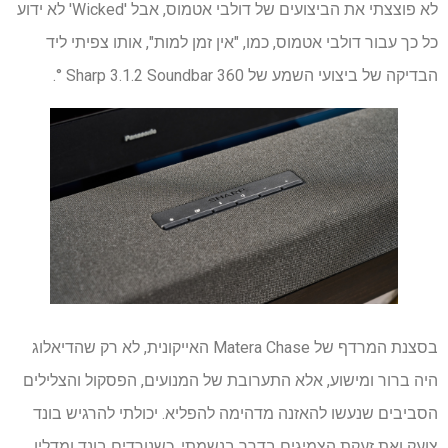
לא פוצצתי את הביצועים של דולבי אטמוס, אבל 'Wicked' לא ידוע
כל כך עבור דולבי אטמוס, כמו, "אין זמן למות", אותו צפיתי ליד
הבדיקה של ביצועי השמע של Sharp 3.1.2 Soundbar 360 °.
בסצנת המרדף של Matera Chase האייקונית, לא רק שהדיאלוג
היה ברור ומישוע, אלא התערובת של המנועים, הפסקול והצלילים
הסביבים שנעשו להאזנה מדהימה להפליא. יכולתי להרגיש בונד
צועק ואת זעקת הצמיגים בדרך בנשמתי. כשנורדים בונד ומדלין