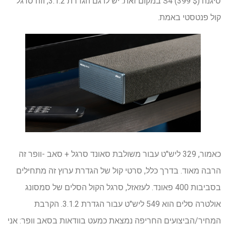
סיגנה S4 (399 $) במקום זאת. יש לו גם הגדרת 3.1.2, וזה סרגל
קול פנטסטי באמת.
כאמור, 329 ליש"ט עבור משולבת סאונד סרגל + סאב -וופר זה
הרבה מאוד. בדרך כלל, סרטי קול של הגדרת ערוץ זה מתחילים
בסביבות 400 פאונד. לעזאזל, סרגל הקול הסלים של סמסונג
אולטרה סלים הוא 549 ליש"ט עבור הגדרת 3.1.2. הקרבת
המחיר/הביצועים החריפה נמצאת כמעט בוודאות בסאב וופר: אני