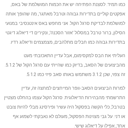
כמו תמיד. לסצנת הפתיחה יש את הכמות המושלמת של באס,
אפקטים קוליים בתדירות גבוהה וטרבל מאתגר, מה שהופך אותה
למושלמת לבדיקת סרגל הקול. אני מחפש באס אינטנסיבי במנועי
הסילון, ברור טרבל במסלול 'אזור הסכנה', ונקירים די דיאלוג דיגטי
בתדירות גבוהה כמו חבלים מתלהבים, מצמצמים ודיאלוג רדיו.
העליתי את הבס למקסימום, אבל עדיין התאכזבתי מעט
מהביצועים של הסאב, בדיוק כמו שהייתי עם סרגל הקול של 5.1.2.
זה צפוי, שכן 3.1.2 משתמש באותו סאב פיזי כמו 5.1.2.
למרות הביצועים הסאב-וופר המייחצים למחצה זה, עדיין
התרשמתי מהבהירות הדיאלוגית. סרגל הקול עצמו בהחלט מצטיין
בטרבל; כלי הקשה בפסקול היה עשיר ופירסינג מבלי להיות צובט
או דני. על גבי מצוינות הפסקול, מעולם לא נאבקתי לשמוע אף
אחד, אפילו על דיאלוג שישי.