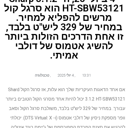
HT-SBW53121 הוא סרגל קול
מרשים להפליא למחיר.
במחיר של 329 ליש"ט בלבד,
זו אחת הדרכים הזולות ביותר
להשיג אטמוס של דולבי
אמיתי.
13:31
,
4 יולי 2025
,
טכנולוגיה
אם אחד הדאגות העיקריות שלך הוא עלות, אז סרגל הקול Shard
3.1.2 HT-SBW53121 יכול להיות אחד מסרגי הקול הטובים ביותר
עבורך. במחיר של 329 ליש"ט בלבד, משולבת סרגל הקול וסאב
וופר מספקת ניסיון של דולבי אטמוס (ו- DTS Virtual: X). יכולתי
להרגיש את סצנת המרדף המפורסמת של ג'יימס בונד איטליה