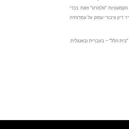
הקמעוניות "וולמרט" וזאת בכדי
דיון ציבורי עמוק על עמדותיה
בית הלל" – בעברית ובאנגלית.