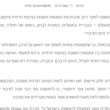
00:00
,
17 ינואר 2014
,
חדשות הציבור הדתי
ראשונה לסקר רחב שיבחן את המגמות השונות בציונות הדתית והיקפן.
העולם – בעברית ובאנגלית, במטרה לבחון, בסופו של תהליך, את
 היום הציבורי.
לה, כך שתוצאותיו צפויות לשפוך אור ראשון על הרכב הסוציולוגי וה
לגות בין המגמות השונות בציונות הדתית, ביחס למעמד האישה בח
 בנות דתיות לצה"ל, היחס לרבנים בחברה, הפרדת דת ממדינה ונו
ינו חלק מיישום חזון הארגון להוות הנהגה תורנית קשובה, המבקש
 כי הסקר מהווה צעד היסטורי, בו לראשונה גוף רבני פונה לציבור
 ולנסות לתת מענה לנושאים אשר באמת מטרידים את הציבור.