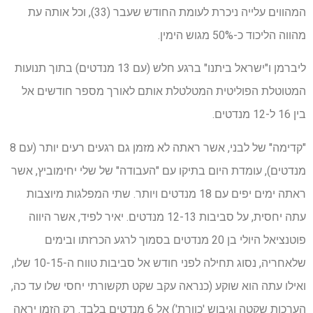
המהווים עלייה ניכרת לעומת החודש שעבר (33), וכל אותה עת
מהווה הליכוד כ-50% מגוש הימין.
ליברמן ו"ישראל ביתנו" ברגע חלש (עם 13 מנדטים) בתוך תנועות
המטוטלת הפוליטית המטלטלת אותם לאורך מספר חודשים אל
בין 16 ל-12 מנדטים.
"קדימה" של לבני, אשר ראתה לא מזמן גם רגעים רעים יותר (עם 8
מנדטים), עומדת היום בתיקו עם "העבודה" של שלי יחימוביץ, אשר
ראתה ימים יפים עם 18 מנדטים ויותר. שתי המפלגות מיוצבות
עתה יחסית, על סביבות 12-13 מנדטים. יאיר לפיד, אשר היווה
פוטנציאל היולי בן 20 מנדטים בסמוך לרגע הכרזתו ובימים
שלאחריה, נסוג תחילה לפני חודש אל סביבות טווח ה-10-15 שלו,
ואילו עתה הוא שוקע (כנראה עקב שקט תקשורתי יחסי שלו עד כה,
הערכות שקטה וגיבוש 'כוורת') אל 6 מנדטים בלבד. רק הזמן יראה