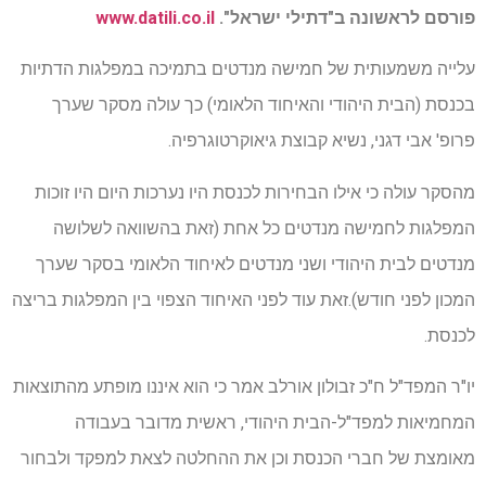
פורסם לראשונה ב"דתילי ישראל".
www.datili.co.il
עלייה משמעותית של חמישה מנדטים בתמיכה במפלגות הדתיות
בכנסת (הבית היהודי והאיחוד הלאומי) כך עולה מסקר שערך
פרופ' אבי דגני, נשיא קבוצת גיאוקרטוגרפיה.
מהסקר עולה כי אילו הבחירות לכנסת היו נערכות היום היו זוכות
המפלגות לחמישה מנדטים כל אחת (זאת בהשוואה לשלושה
מנדטים לבית היהודי ושני מנדטים לאיחוד הלאומי בסקר שערך
המכון לפני חודש).זאת עוד לפני האיחוד הצפוי בין המפלגות בריצה
לכנסת.
יו"ר המפד"ל ח"כ זבולון אורלב אמר כי הוא איננו מופתע מהתוצאות
המחמיאות למפד"ל-הבית היהודי, ראשית מדובר בעבודה
מאומצת של חברי הכנסת וכן את ההחלטה לצאת למפקד ולבחור