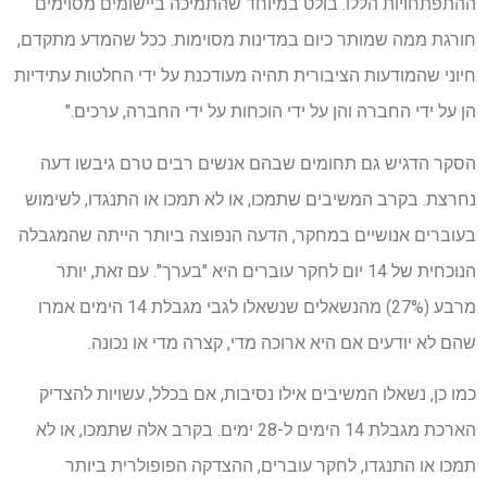
ההתפתחויות הללו. בולט במיוחד שהתמיכה ביישומים מסוימים
חורגת ממה שמותר כיום במדינות מסוימות. ככל שהמדע מתקדם,
חיוני שהמודעות הציבורית תהיה מעודכנת על ידי החלטות עתידיות
הן על ידי החברה והן על ידי הוכחות על ידי החברה, ערכים."
הסקר הדגיש גם תחומים שבהם אנשים רבים טרם גיבשו דעה
נחרצת. בקרב המשיבים שתמכו, או לא תמכו או התנגדו, לשימוש
בעוברים אנושיים במחקר, הדעה הנפוצה ביותר הייתה שהמגבלה
הנוכחית של 14 יום לחקר עוברים היא "בערך". עם זאת, יותר
מרבע (27%) מהנשאלים שנשאלו לגבי מגבלת 14 הימים אמרו
שהם לא יודעים אם היא ארוכה מדי, קצרה מדי או נכונה.
כמו כן, נשאלו המשיבים אילו נסיבות, אם בכלל, עשויות להצדיק
הארכת מגבלת 14 הימים ל-28 ימים. בקרב אלה שתמכו, או לא
תמכו או התנגדו, לחקר עוברים, ההצדקה הפופולרית ביותר