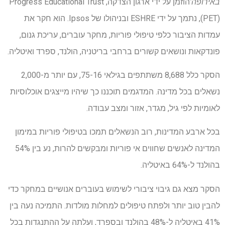
באירופה'
הוזמן על ידי ארגון הצדקה, Progress Educational Trust
(PET), נתמך על ידי ESHRE ובניהולו של Ipsos. הוא חקר את
עמדות הציבור כלפי טיפולי פוריות, מחקר עוברים, עריכת גנום,
פונדקאות ונושאים קשורים ברחבי בריטניה, הולנד, ספרד ואיטליה.
הסקר כלל 8,688 משתתפים בגילאי 75-16, עם יותר מ-2,000
נשאלים בכל מדינה. המדגמים תוכננו כך שיהיו מייצגים אוכלוסיות
לאומיות לפי גיל, מגדר, אזור ומצב עבודה.
בכל ארבע המדינות, רוב הנשאלים תמכו בטיפולי פוריות במימון
המדינה לאנשים שחווים אי פוריות ומבקשים להרות, נע בין 54%
בהולנד ל-64% באיטליה.
הסקר מצא גם גיבוי ציבורי לשימוש בעוברים אנושיים במחקר כדי
להבין טוב יותר ולפתח טיפולים למחלות מולדות. התמיכה נעה בין
41% באיטליה ל-48% בהולנד ובספרד, ועלתה על ההתנגדות בכל