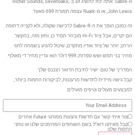
Sabre-R. אתה יכול להשיג זוג ב-Richer Sounds, Sevenoaks,
John Lewis, או מ-Ruark עצמה תמורת 699 פאונד.
זה כמובן הופך את ה-Sabre-R לרכישה שקולה, ולא לקנייה דחופה.
הם יקרים, אבל ציוד Hi-Fi מובחר תמיד כן. וחוץ מזה, בהקשר
הרחב יותר של ציוד אודיו מתקדם, שיכול להגיע בשמחה לתגי
מחיר בני חמש ושש ספרות, 999 דולר הוא עדיין מחיר די מאולף.
המדריך של טום: ישיר לתיבת הדואר הנכנס שלך
קבל גישה מיידית לחדשות מרעננות, לביקורות החמות ביותר,
למבצעים מעולים וטיפים מועילים.
צור איתי קשר עם חדשות והצעות ממותגי Future אחרים
קבל מאיתנו דוא"ל בשם השותפים המהימנים שלנו או נותני
החסות שלנו