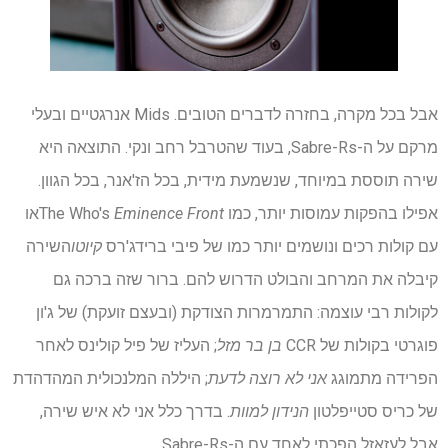
אבל בכל מקרה, בחזרה לדברים הטובים. Mids אנרגטיים ובעלי
מרקם על ה-Sabre-Rs, בעוד שהטרבל רחב ונקי. התוצאה היא
שירה תוססת במיוחד, שנשמעת מידית, בכל הז'אנר, בכל הגוון.
אפילו בהפקות עמוסות יותר, כמו The Who's
Eminence Front
או
עם קולות רכים ונושמים יותר כמו של פיבי ברידג'רס
קיוטו
השירה
קיבלה את המרחב והבולט הדרוש להם. ברור שזה ברכה גם
לקולות רבי עוצמה: התמרמרות הצודקת (ובעצם זועקת) של ג'ון
פוגרטי בקולות של CCR
בן בר מזל
; העליז של פיל קולינס לאחר
הפרידה מתמוגג
אני לא רוצה לדעת
; היללה המלנכולית המהדהדת
של כריס סטייפלטון
הנידון למוות
. בדרך כלל אני לא איש שירה,
אבל לעזאזל הפכתי לאחד עם ה-Sabre-Rs.