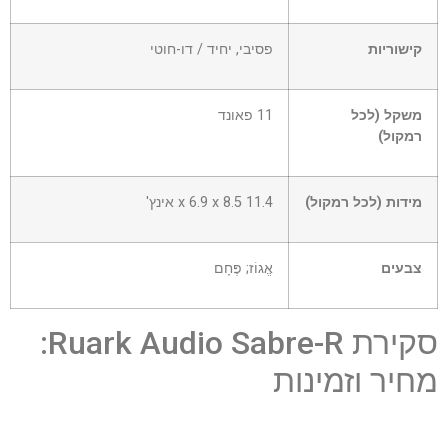
קישוריות
פסיבי, יחיד / דו-חוטי
משקל (לכל
11 פאונד
רמקול)
מידות (לכל רמקול)
11.4 x 6.9 x 8.5 אינץ'
צבעים
אֱגוֹז; פֶּחָם
סקירת Ruark Audio Sabre-R:
מחיר וזמינות