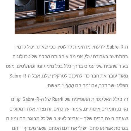
ה-Sabre-R, לדעתי, מדהימות לחלוטין. כפי שאתה יכול לדמיין
בהתחשב בעבודה שלי, אני מביא הביתה
הרבה
של טכנולוגיה.
בעוד שהבית שלי עמוס בדרך כלל בכל מיני גיזמו וגאדג'טים, מעט
מאוד עובר את הבר כדי להיכנס לטרקלין שלנו. אבל ה-Sabre-R
הפליג ישר דרך, עם "מה הם
הָהֵן
?!" מאשתי.
זה בגלל האלגנטיות האופיינית של Ruark של ה-Sabre-R. קווים
נקיים, חומרים איכותיים, גימורי עץ כהים. זה נצחי. אלה רמקולים
שאתה רוצה בבית שלך – אביזר לעיצוב של כל מבוגר. הם זמינים
בגרסת אגוז או פחם. יש לי את דגם הפחם, שאני מעדיף – הם