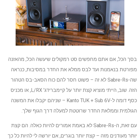
בסך הכל, אם אתם מחפשים סט רמקולים שיעשה הכל, מהאזנה
מפורטת בנאמנות ועד לבס ממלא את החדר במסיבות, כנראה
שה-Sabre-Rs לא זה – פשוט חסר להם כוח הסאב-בס הטהור
הזה. שוב, הייתי מוציא קצת יותר על קיימברידג' L/RX, או מכניס
כסף דומה ל-Kanto TUK + Sub 6V – שניהם יקבלו את המשנה
הגולמית וממלאת החדר שרוטטת למעלה דרך הגוף שלך.
עם זאת, ה-Sabre-Rs לא באמת אמורים להיות כאלה. הם קצת
יותר מעודנים מזה – קצת יותר בוגרים, אם יורשה לי להיות כל כך