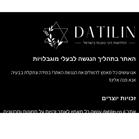
האתר בתהליך הנגשה לבעלי מוגבלויות
אנו עושים כל מאמץ להשלים את הנגשת האתר! במידה ונתקלת בבעיה
אנא פנה אלינו!
זכויות יוצרים
אתר
datilin.co.il
עושה כל מאמץ לאתר זכויות על תמונות וסרטונים
המתפרסמים בו. אולם לעיתים התמונות והסרטונים מופצים
ברחבי הרשת ולא מתאפשרת הגעה למקור החומר הויזאולי, לכן
בהתאם לסעיף 27א' לחוק זכויות היוצרים כל אדם הרואה עצמו