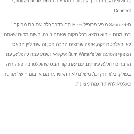
ברזולוציה גבוהה דרך קונסולת המוזיקה Ruark R610 ו-Qobuz
Connect.
ה-Sabre-R מציע פרופיל Hi-Fi חם בדרך כלל, עם בס מבוקר
במיומנות – הוא נמצא בכל מקום שאתה רוצה, בשום מקום שאתה
לא. באלקטרוניקה, איפה שרוצים הרבה בס, זה שם: ליין הבאס
הצפוף והפועם של Burn Water's
איקיגאי
נשמע עבה להפליא, עם
הרבה כוח וללא עיוותים. עם זאת, קווי הבס שהוקלטו בהופעה חיה
בפולק, בלוז, רוק וכו', מעולם לא הרגישו מהמם או בום – של אודטה
בְּעָלְמָא
להיות דוגמה מצוינת.