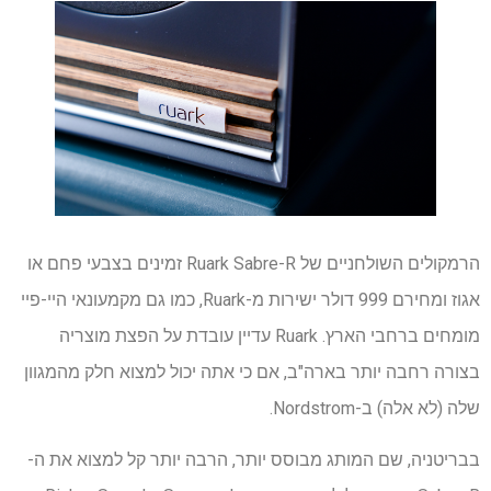
הרמקולים השולחניים של Ruark Sabre-R זמינים בצבעי פחם או
אגוז ומחירם 999 דולר ישירות מ-Ruark, כמו גם מקמעונאי היי-פיי
מומחים ברחבי הארץ. Ruark עדיין עובדת על הפצת מוצריה
בצורה רחבה יותר בארה"ב, אם כי אתה יכול למצוא חלק מהמגוון
שלה (לא אלה) ב-Nordstrom.
בבריטניה, שם המותג מבוסס יותר, הרבה יותר קל למצוא את ה-