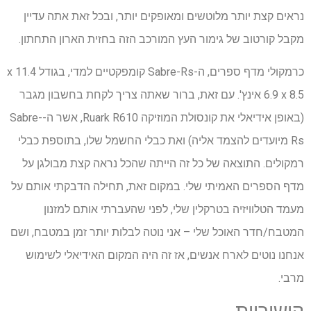
נראים קצת יותר מלוטשים ומאופקים יותר, ובכל זאת אתה עדיין
מקבל קורטוב של גימור העץ המורכב הזה בחזית הארון התחתון.
כרמקולי מדף ספרים, ה-Sabre-Rs קומפקטיים למדי, בגודל 11.4 x
6.9 x 8.5 אינץ'. עם זאת, ברור שאתה צריך לקחת בחשבון מגבר
(באופן אידיאלי את קונסולת המוזיקה Ruark R610, אשר ה-Sabre-
Rs מיועדים להצמד אליה) ואת כבלי החשמל שלו, בתוספת כבלי
רמקולים. התוצאה של כל זה הייתה שהכל נראה קצת מבולגן על
מדף הספרים האמיתי שלי. במקום זאת, תחילה הדבקתי אותם על
מעמד הטלוויזיה בטרקלין שלי, לפני שהעברתי אותם למזנון
המטבח/חדר האוכל שלי – אני נוטה לבלות יותר זמן במטבח, ושם
אנחנו נוטים לארח אנשים, אז זה היה המקום האידיאלי לשימוש
מרבי.