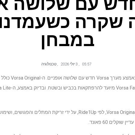
Vor חדש עם שלושה א
 שקרה כשעמדנו 
במבחן
05:57
,
3 יולי 2026
,
טכנולוגיה
Vorsa Lite של e1Up
הוא מגלח כמעט 10 פאונד מה-Vorsa Original, לפי Ride1Up, על ידי זריקת 
שוקלים 60 פאונד.