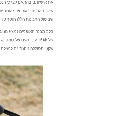
את אישיותם בהתאם לצרכי הנסיע
שביטול התכונות הללו חוסך 10 פאונד על פני Vorsa Original. ה-Vorsa Lite שוקל 61 פאונד.
שקט. הסוללה ניתנת גם לנעילה 