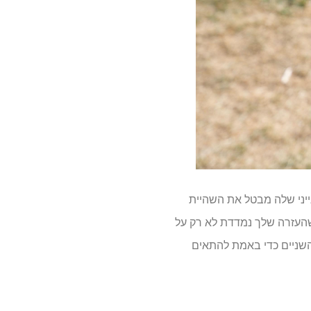
וב עם מערכת סיוע הדוושות Intui-Drive של Ride1Up. החברה אומרת שה-PAS הקנייני שלה מבטל את השהיית
 שהעזרה שלך נמדדת לא רק על
השניים כדי באמת להתאים