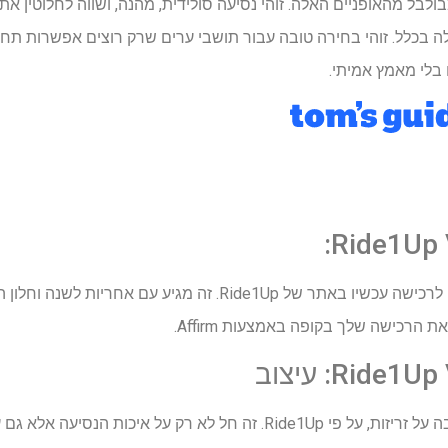
לבל מהאופניים האלה. זוהי נסיעה סולידית, מהנה, ושווה לחלוטין א
בלי מאמץ אמיתי.
 הרכישה שלך בקופה באמצעות Affirm.
ה-Vorsa Lite עוצב מתוך מחשבה על זריזות, על פי Ride1Up. זה חל לא רק ע