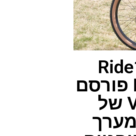
Ride1
eBike מאת Dan Cavallari פורסם
ב-2 ביולי 26 Vorsa Lite של
ע מערך