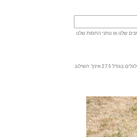
ם שלנו או נותני החסות שלנו
ה-Vorsa Lite כולל גם צמיגים צרים יותר מה-Vorsa Original. רוחבם הוא 2.2 אינץ', והם מורכבים על גלגלים בגודל 27.5 אינץ'. השילוב