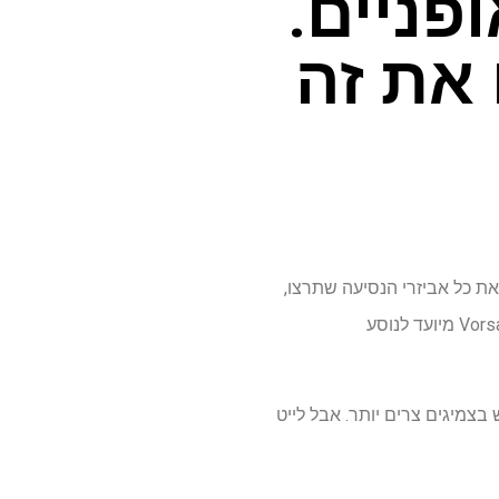
ופניים.
את זה
Rid יושב באמצע מערך Vorsa חדש עם שלושה אופניים. ה-Vorsa Original כולל את כל אביזרי הנסיעה שתרצו,
כמו מתלים מלפנים ומאחור. ה-Vorsa Fat מיועד להרפתקאות בכביש ובשטח. ובדיוק באמצע, ה-Vorsa Lite מיועד לנוסע
המתלים והפגושים, ושימוש בצמיגים צרים יותר. אבל לייט