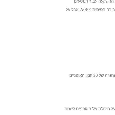
ת ההשקעה עבור הנוסעים
היומיומיים, אבל היא לא ממש קלה בכלל. זוהי בחירה טובה עבור תושבי ערים שרק רוצים אפשרות תחבורה בסיסית מ-A-B. אבל אל
ה-Vorsa Lite עולה 1,495$ וזמין לרכישה עכשיו באתר של Ride1Up. זה מגיע עם אחריות לשנה וחלון החזרה של 30 יום, והאופניים
ל איכות הנסיעה אלא גם על היכולת של האופניים לשנות