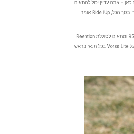
אן – אתה עדיין יכול להתאים
אישית את Vorsa Lite מאוחר יותר אם תחליט שאתה רוצה להוסיף את התכונות האלה ועוד הרבה יותר. בסך הכל, Ride1Up אומר
בלב מבנה האופניים נמצא מנוע רכזת אחורי של AKM בהספק של 750 וואט. הוא מציע מומנט של 95Nm ומתאים לסוללת Reention
של 15Ah עם תאים של סמסונג 50GB. הסוללה הזו עמידה במים IPX6, מה שאומר שאתה יכול לרכוב על Vorsa Lite בכל תנאי בראש