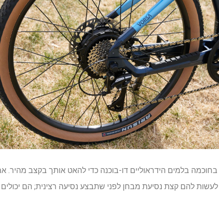
הכוח הזה, Ride1Up כולל בחוכמה בלמים הידראוליים דו-בוכנה כדי להאט אותך בקצב 
ה לעשות להם קצת נסיעת מבחן לפני שתבצע נסיעה רצינית; הם יכולים