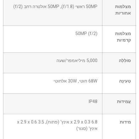
מצלמות
50MP ראשי (f/1.8), 50MP אולטרה רחב (f/2)
אחוריות
מצלמות
50MP (f/2)
קדמיות
סוֹלְלָה
5,000 מיליאמפר/שעה
טְעִינָה
68W חוטי, 30W אלחוטי
עֲמִידוּת
IP48
מידות
6.8 x 2.9 x 0.3 אינץ' (פתוח), 3.5 x 2.9 x 0.6
אינץ' (סגור)