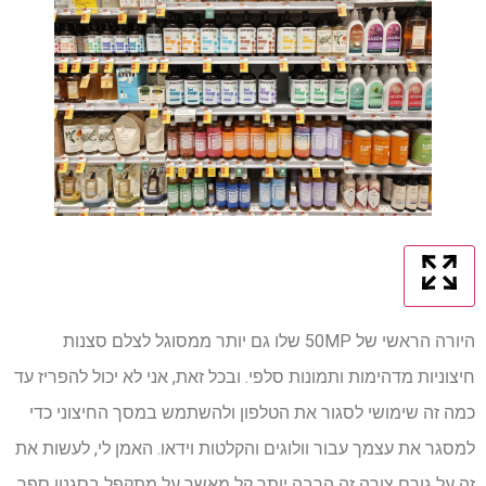
היורה הראשי של 50MP שלו גם יותר ממסוגל לצלם סצנות
חיצוניות מדהימות ותמונות סלפי. ובכל זאת, אני לא יכול להפריז עד
כמה זה שימושי לסגור את הטלפון ולהשתמש במסך החיצוני כדי
למסגר את עצמך עבור וולוגים והקלטות וידאו. האמן לי, לעשות את
זה על גורם צורה זה הרבה יותר קל מאשר על מתקפל בסגנון ספר