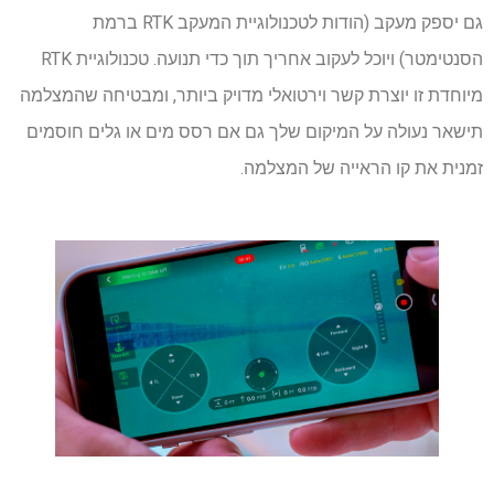
גם יספק מעקב (הודות לטכנולוגיית המעקב RTK ברמת
הסנטימטר) ויוכל לעקוב אחריך תוך כדי תנועה. טכנולוגיית RTK
מיוחדת זו יוצרת קשר וירטואלי מדויק ביותר, ומבטיחה שהמצלמה
תישאר נעולה על המיקום שלך גם אם רסס מים או גלים חוסמים
זמנית את קו הראייה של המצלמה.