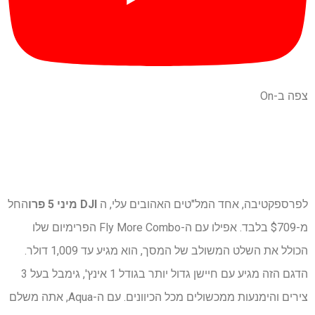
צפה ב-On
לפרספקטיבה, אחד המל"טים האהובים עלי, ה
DJI
מיני 5 פרו
החל
מ-$709 בלבד. אפילו עם ה-Fly More Combo הפרימיום שלו
הכולל את השלט המשולב של המסך, הוא מגיע עד 1,009 דולר.
הדגם הזה מגיע עם חיישן גדול יותר בגודל 1 אינץ', גימבל בעל 3
צירים והימנעות ממכשולים מכל הכיוונים. עם ה-Aqua, אתה משלם