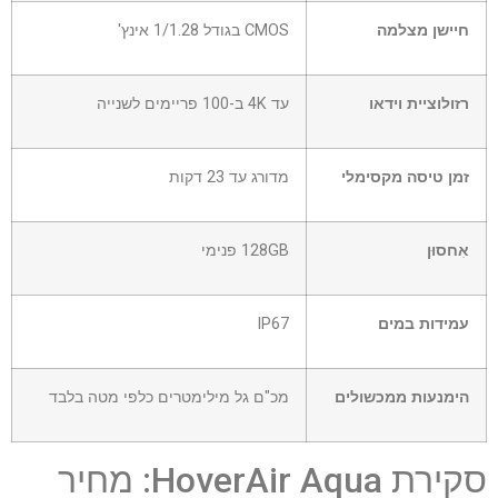
חיישן מצלמה
CMOS בגודל 1/1.28 אינץ'
רזולוציית וידאו
עד 4K ב-100 פריימים לשנייה
זמן טיסה מקסימלי
מדורג עד 23 דקות
אִחסוּן
128GB פנימי
עמידות במים
IP67
הימנעות ממכשולים
מכ"ם גל מילימטרים כלפי מטה בלבד
סקירת HoverAir Aqua: מחיר