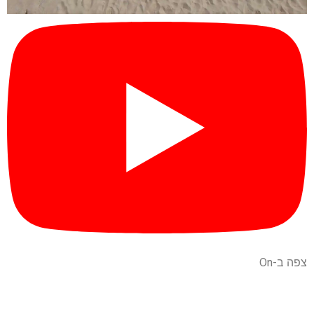
צפה ב-On