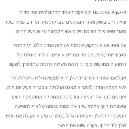
ה-HoverAir Aqua הוא בקלות אחד מהמזל"טים המיוחדים
והייחודיים בשוק ואחד המרגשים שבדקתי מזה זמן רב, פותר בעיה
מאוד ספציפית: הפיכת צילום אווירי לבטוח ונגיש מעל המים.
עם זאת, אם אינך זקוק ליכולות אטימות המים הללו, תג המחיר
הגבוה יותר, רעש הטיסה מחריש אוזניים והיעדר מוחלט של
הימנעות ממכשולים כיווניים הם פשרות גדולות שתצטרך לשקול.
אבל אם המטרה העיקרית שלך היא למצוא מזל"ט שיכול לשרוד
ללא מאמץ התזה, להמריא מאגם או לצלם בבטחה פעילויות מים,
אין שום דבר אחר כמוהו. זהו פיסת טכנולוגיה מחוספסת, חזקה
ומעוררת חיוך אמיתי שהביאה כמות עצומה של כיף לחופשה
המשפחתית שלנו. אם אתה גדול בספורט מים או מבלה את הקיץ
שלך ליד החוף, אקווה שווה את הצעד.