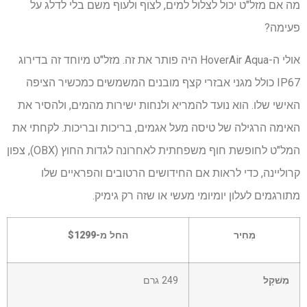
מה אם מזל"ט יכול לצלול למים, לצוף ולעוף משם בלי לדלג על
פעימה?
אולי ה-HoverAir Aqua היה פותר את זה. מזל"ט מיוחד זה בדירוג
IP67 כולל מגני אבזרי קצף מובנים המשמשים כמכשיר הציפה
האישי שלו. הוא נועד להמריא ולנחות ישירות מהמים, ולהסיר את
האימה הרגילה של טיסה מעל אגמים, בריכות ובריכות. לקחתי את
המל"ט לחופשת חוף משפחתית לאחרונה לגדות החוץ (OBX), צפון
קרוליינה, כדי לראות אם החידושים הרטובים והפראיים שלו
מתורגמים לעלון יומיומי מעשי או שזה רק גימיק.
מְחִיר
החל מ-$1299
מִשׁקָל
249 גרם