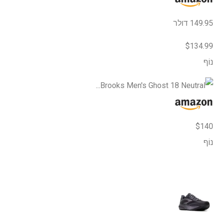
149.95 דולר
$134.99
נוֹף
$140
נוֹף