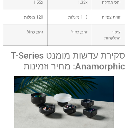
יחס הגדלה
1.33x
1.55x
זווית צפייה
113 מעלות
120 מעלות
ציפוי
זָהָב; כְּחוֹל
זָהָב; כְּחוֹל
התלקחות
סקירת עדשות מומנט T-Series
Anamorphic: מחיר וזמינות