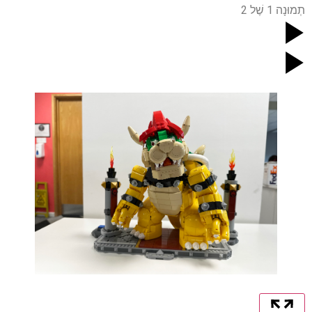
תְמוּנָה
1
שֶׁל
2