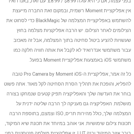
בפני עצמה, אם כי היא עולה $8.99 / £8.99. עם זאת, באנדרואיד
אין אפליקציית Moment רשמית, ובמקום זאת החברה מייעצת
להשתמש באפליקציית המצלמה של BlackMagic כדי לסחוט את
הצילומים לאחר הצילום. יש הרבה אפליקציות מצלמה בחוץ
שעשויות להציע ביטול סחיטה בתוך המצלמה, אבל זה מאכזב
עבור משתמשי אנדרואיד לא לקבל את אותה חוויה חלקה כמו
משתמשי iOS באמצעות אפליקציית Moment בפועל.
כל זה אמר, אפליקציית ה-Pro Camera by Moment iOS טובה
להפליא, והופכת את תהליך הסרת הסחיטה לקל מאוד. אתה פשוט
בוחר את העדשה שלך והאפליקציה תפיק קטעים שנמחקו בצורה
מושלמת. האפליקציה גם מעניקה לך הרבה שליטה ידנית על
המצלמה שלך, כולל מהירות תריס, ISO וצמצם, בתוספת הרבה
תכונות צילום שימושיות. אני אוהב במיוחד את תכונת שיא המיקוד,
בורר אזור המיקוד ובנק LUT. זו אפליקציית מצלמה פנטסטית בפני