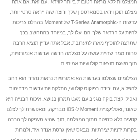
המצלמות ללא מראה הטובות ביותר לווידאו. עם זאת, אם אתה
מצלם תוכן וידאו בסמארטפון שלך ורוצה שזה ייראה סרטי יותר,
עדשות ה-T-Series Anamorphic של Moment בהחלט צריכות
להיות על הרדאר שלך. הם יעלו לך, במיוחד בהתחשב בכך
שתרצה להוסיף מארז לתערובת, אבל אתה עדיין תוציא הרבה
פחות ממה שהיית עושה על מצלמה חדשה ועדשות אנמורפיות,
תוך השגת תוצאות קולנועיות אמיתיות.
הצילומים שצולמו בעדשות האנאמורפיות נראות נהדר. הוא רחב
להפליא, עם ירידה בפוקוס קולנועי, התלקחויות עדשות מדהימות
ואפילו קצת בוקה מגניב עם מעט תמרון בנושא. איכות הבנייה היא
סאונד, ואפליקציית Moment ל-iOS מבריקה, ומאפשרת לך לצלם
קטעים ללא סחיטה מתוך המצלמה, תוך שהיא מעניקה לך הרבה
בקרות ידניות יצירתיות. מבאס שאין גרסת אנדרואיד, ולמרות