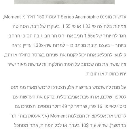
עדשות מומנט T-Series Anamorphic עולות 150 דולר מ-Moment,
וזמינות בלחיצה פי 1.33 או פי 1.55. בעיקרו של דבר, הסחיטה
הגדולה יותר של 1.55x תניב את יחס הרוחב-גובה הסופי הרחב
ביותר – בעצם תיבת מכתבים – למרות שה-1.33x עדיין נראה
קולנועי להפליא. אתה יכול לקנות את שניהם בגרסה כחולה או זהב,
וזה עושה את מה שכתוב על הפח: התלקחויות עדשות מאור ישיר
יהיו כחולות או זהובות.
על מנת להשתמש בעדשות אלו, תצטרכו לרכוש מארז ממומנט
לטלפון שלכם, או תושבת אוניברסלית. בדקנו את העדשות עם
כיסוי לאייפון 16 פרו, שיחזיר לך 49 דולר נוספים. תצטרכו גם
לרכוש את אפליקציית המצלמה Moment (אני אעסוק בזה יותר
בהמשך), שהיא עוד 10$ בערך. אז לכל הפחות, אתה מסתכל