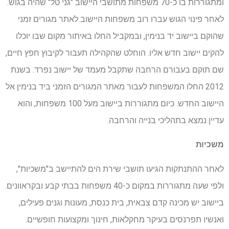
ומתגוררות בו כ-70 משפחות מתושבי היישוב "גני טל" שהיה בגוש.
לאחר פינוי הגוש עברו רוב משפחות היישוב לאתר מגורים זמני
שהוקם ביישוב יד בנימין, ובמקביל החלו באיתור מקום שבו יוכלו
להקים יישוב חדש אליו. הוחלט שהקהילה תעבור לקיבוץ חפץ חיים,
שם תוקם בעבורם הרחבה שתקבל מעמד של יישוב נפרד. בשנת
2012 החלו המשפחות לעבור מאתר המגורים הזמני ביד בנימין אל
היישוב החדש. כיום מתגוררות ביישוב מעל 100 משפחות, והוא
עדיין נמצא בתהליכי בנייה והרחבה.
משכיות
לאחר ההתנתקות הגיעו תושבי שירת הים להתיישב ב"משכיות",
ולפי שעה מתגוררות במקום כ-40 משפחות בבתי קבע ובקראוונים.
ביישוב יש מכינה קדם צבאית, בית כנסת, מעונות וגנים פעילים,
ואנשיו תפרנסים בעיקר מחקלאות, חינוך ומקצועות חופשיים.