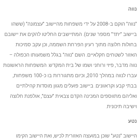
נווה
"נווה" הוקם ב-2008 על ידי משפחות מהיישוב "עצמונה" (ששהו
ביישוב "יתד" מספר שנים). המתיישבים החליטו להקים את יישובם
בחולות חלוצה מתוך רעיון הפרחת השממה, וכן עקב סמיכות
האזור לשטחים חקלאיים. השם "נווה" בגלל משמעותו הכפולה –
נווה מדבר, פיזי ורוחני ושמו של בית המקדש. המשפחות הראשונות
עברו לנווה במהלך 2010, וכיום מתגוררות בו כ-100 משפחות,
בבתי קבע וקראוונים. ביישוב פועלים מגוון מוסדות קהילתיים
ואליהם מתווספים המכינה הקדם צבאית "עצם", אולפנת חלוצה
וישיבה תיכונית.
נטע
היישוב "נטע" שוכן במועצה האזורית לכיש, ואת היישוב הקימו