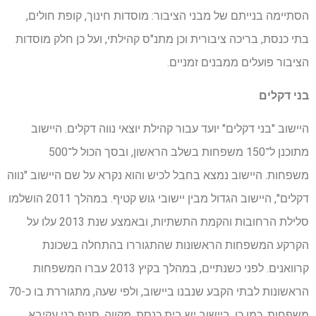
הסתיימה בנייתם של מבני הציבור: מוסדות חינוך, קופת חולים,
בתי כנסת, בריכה ציבורית וכן מתנ"ס קהילתי, ועל כן חלק מוסדות
הציבור פועלים ממבנים זמניים.
בני דקלים
היישוב "בני דקלים" יועד עבור קהילת יוצאי נווה דקלים. היישוב
מתוכנן ל־150 משפחות בשלב הראשון, ובסך הכול ל־500
משפחות. היישוב נמצא בחבל לכיש והוא נקרא על שם היישוב "נווה
דקלים", היישוב הגדול מבין יישובי גוש קטיף. במהלך 2011 הושלמו
סלילת הרחובות והקמת התשתיות, ובאמצע שנת 2013 עלו על
הקרקע המשפחות הראשונות שהתגוררו בהתחלה בשכונת
קרוואנים. לפני כשנתיים, במהלך בקיץ 2013 עברו המשפחות
הראשונות לבתי הקבע שנבנו ביישוב, ולפי שעה, מתגוררת בו כ-70
משפחות. כמו כן, ביישוב יש בית כנסת, מקווה, סניף בני עקיבא,