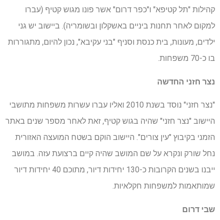
קהילות "תל קטיפא" ו"כפר דרום" אשר פונו מגוש קטיף (עברו
למקום לאחר תחנות ביניים באשקלון ובשומריה). ביישוב יש גני
ילדים, מעונות, בית כנסת וסניף "בני עקיבא", נכון להיום, מתגוררות
בו כ-70 משפחות.
נצר חזני החדשה
"נצר חזני" נוסד בשנת 2010 ואליו עברו עשרות משפחות מתושבי
היישוב "נצר חזני" שהיה בגוש קטיף, זאת לאחר מספר שנים באתר
הזמני בקיבוץ "עין צורים". היישוב הוקם בשטח המועצה האזורית
נחל שורק ונקרא על שם המושב שהיה קיים ברצועת עזה. במושב
ייבנו בשנים הקרובות כ-130 יחידות דיור, מתוכם 40 יחידות דיור
שמותאמות למשפחות חקלאיות.
שבי דרום