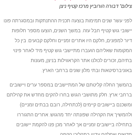
צילום" דבורה הורוביץ מרכז קטיף ניצן
לפני עשר שנים תמימות בוצעה תכנית ההתנתקות ובמסגרתה פונו
יישובי גוש קטיף חבל עזה. במשך השנים, הוצעו מספר חלופות
דיור למפונים, חלקם היו אתרים זמניים וחלקם קבועים. בין כל
המקומות שאליהם הועברו מתיישבי גוש קטיף מיד לאחר פינוי
בתיהם, זכורים לכולנו אתר הקראווילות בניצן, מעונות
באוניברסיטאות ובתי מלון שונים ברחבי הארץ.
בהמשך החלה קליטתם של המתיישבים במספר ערים ויישובים
ברחבי ארץ. חלק מתושבי הגוש בחרו להקים מחדש את קהילתם
ומשכנם ביישובים קיימים (לכתחילה, רובם בבתים זמניים)
ולהמשיך את הקהילה שפונתה יחד מהגוש. אחרים התגוררו
בתחילה ביישובים זמניים אך לאחר מכן פנו להקמת יישובים
חדשים שחלקם עדיין בתהליכי הקמה.