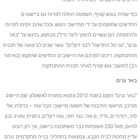
כפי שהיה בגוש קטיף, השממה החלה לפרוח גם ביישובים
החדשים שמוקמים על ידי מתיישבי הגוש, וככל שהם יוסיפו לפרוח
ולהתפתח, הם עשויים להפוך ליעד נדל"ן מבוקש, בדגש על "באר
גנים", "גני טל החדשה" ו"בני דקלים". עשר שנים לביצועה של תכנית
ההתנתקות, ריכזנו לפניכם את היישובים החדשים שהוקמו (באיחור
רב) לתושבי גוש קטיף לאחר תכנית ההתנתקות.
באר גנים
"באר גנים" הוקם בשנת 2012 ונמצא צפונית לאשקלון. שם היישוב
מורכב מראשי התיבות של תשעה מיישובי חבל עזה – בדולח, אלי
סיני, רפיח ים, גדיד, גן אור, נצר חזני, נווה דקלים, ניסנית, ומורג. נכון
להיום, מעל 250 משפחות כבר משתכנות ביישוב, אך רק רובם
עדיין מחכות לבית הקבע, ונמצאות בתהליכי בנייה מתקדמים. טרם