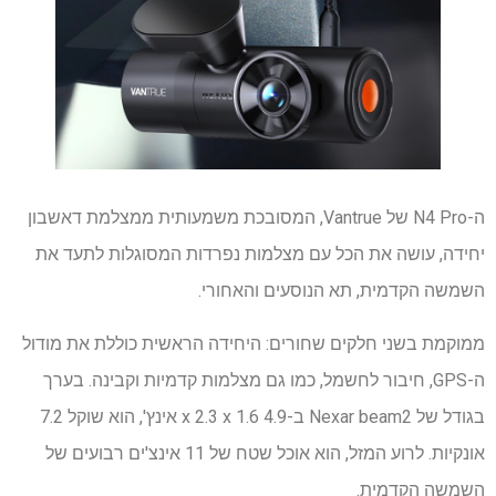
ה-N4 Pro של Vantrue, המסובכת משמעותית ממצלמת דאשבון
יחידה, עושה את הכל עם מצלמות נפרדות המסוגלות לתעד את
השמשה הקדמית, תא הנוסעים והאחורי.
ממוקמת בשני חלקים שחורים: היחידה הראשית כוללת את מודול
ה-GPS, חיבור לחשמל, כמו גם מצלמות קדמיות וקבינה. בערך
בגודל של Nexar beam2 ב-4.9 x 2.3 x 1.6 אינץ', הוא שוקל 7.2
אונקיות. לרוע המזל, הוא אוכל שטח של 11 אינצ'ים רבועים של
השמשה הקדמית.