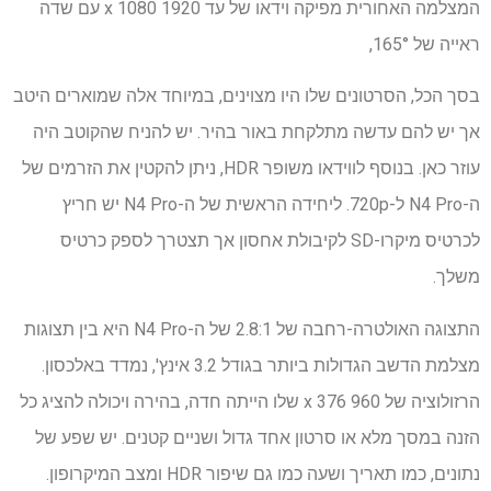
המצלמה האחורית מפיקה וידאו של עד 1920 x 1080 עם שדה
ראייה של 165°,
בסך הכל, הסרטונים שלו היו מצוינים, במיוחד אלה שמוארים היטב
אך יש להם עדשה מתלקחת באור בהיר. יש להניח שהקוטב היה
עוזר כאן. בנוסף לווידאו משופר HDR, ניתן להקטין את הזרמים של
ה-N4 Pro ל-720p. ליחידה הראשית של ה-N4 Pro יש חריץ
לכרטיס מיקרו-SD לקיבולת אחסון אך תצטרך לספק כרטיס
משלך.
התצוגה האולטרה-רחבה של 2.8:1 של ה-N4 Pro היא בין תצוגות
מצלמת הדשב הגדולות ביותר בגודל 3.2 אינץ', נמדד באלכסון.
הרזולוציה של 960 x 376 שלו הייתה חדה, בהירה ויכולה להציג כל
הזנה במסך מלא או סרטון אחד גדול ושניים קטנים. יש שפע של
נתונים, כמו תאריך ושעה כמו גם שיפור HDR ומצב המיקרופון.