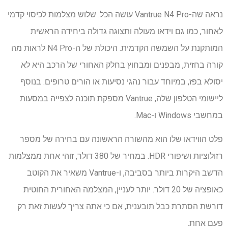
נראה שה-Vantrue N4 Pro עושה הכל: שלוש מצלמות לכיסוי קדמי
לאחור, כמו גם וידאו מעולה ותצוגה גדולה ביחידה הראשית
המותקנת על השמשה הקדמית. היכולת של ה-N4 Pro לראות מה
קורה בחזית, מבפנים ומבחוץ בחלק האחורי של הרכב היא לא
יסולא בפז, במיוחד עבור נהגי נסיעות או הורים טרופים. בנוסף
ליישומי הטלפון שלה, Vantrue מספקת תוכנה לצפייה במסעות
במחשבי Windows ו-Mac.
פלט הווידאו שלו הוא מהשורה הראשונה עם בחירה של מספר
רזולוציות ושיפורי HDR. במחיר של 380 דולר, זוהי אחת ממצלמות
הדשב היקרות ביותר בסביבה, ו-Vantrue משאיר את הקוטב
כאופציה של 20 דולר. יותר לעניין, המצלמה האחורית החוטית
דורשת הסתרת כבל תובענית, אם כי אתה צריך לעשות זאת רק
פעם אחת.