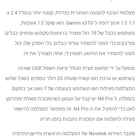
מצלמת הגיבוי לתצוגה האחורית נפרדת, קטנה יותר ובגודל 2.4 x
1.3 1.1 אינץ' דומה ל-Garmin x310. הוא שוקל 1.3 אונקיות,
משתמש בכבל של 19 רגל ומצויד ברצועות סקוטש ומחזיקי כבלים
מודבקים כדי לעזור להסתיר עודפי כבלים. כלי הסדק שלו יכול
לעזור להסתיר את החיווט; תאמין לי, אתה תצטרך את זה.
מופעל על ידי מתאם מצית הכולל יציאת חשמל USB שאינה
בשימוש, או ערכת חוט קשיח שעולה 20 דולר נוספים. כשכל שלוש
המצלמות פעילות הוא השתמש בעוצמה של 7 וואט אך במקום
בסוללה, ל-N4 Pro יש קבל-על הנטען כשהמכונית פועלת ומתרוקן
לאט כדי להפעיל את ה-N4 Pro. זה מאפשר למצלמה להישאר
פעילה להקלטה אם המכונית נחבטת בזמן חנייה.
מעבד הווידאו Novatek של המצלמה הראשית וחיישן ההדמיה