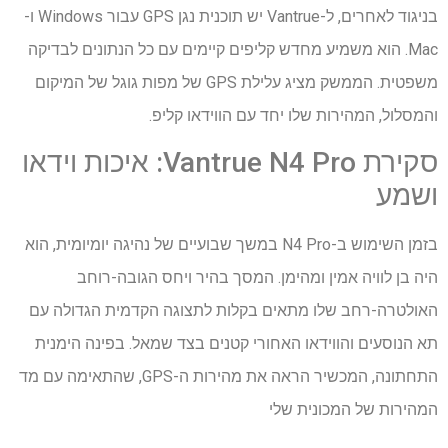
בניגוד לאחרים, ל-Vantrue יש תוכנית נגן GPS עבור Windows ו-
Mac. הוא משמיע מחדש קליפים קיימים עם כל הנתונים לבדיקה
משפטית. הממשק מציג עלילת GPS של מפות גוגל של המיקום
והמסלול, המהירות שלו יחד עם הווידאו קליפ.
סקירת Vantrue N4 Pro: איכות וידאו
ושמע
בזמן השימוש ב-N4 Pro במשך שבועיים של נהיגה יומיומית, הוא
היה בן לוויה אמין ומהימן. המסך בהיר ויחס הגובה-רוחב
האולטרה-רחב שלו מתאים בקלות לתצוגה הקדמית הגדולה עם
תא הנוסעים והווידאו האחורי קטנים בצד שמאל. בפינה הימנית
התחתונה, המכשיר הראה את מהירות ה-GPS, שהתאימה עם מד
המהירות של המכונית שלי