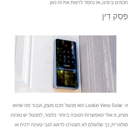
חכמים בימינו, אז נחמד לראות את זה כאן.
פְּסַק דִין
ה- Lockin Veno Solar הוא מנעול חכם מוצק, ועבור מה שהוא
מציע, זו אולי האפשרות הטובה ביותר. כלומר, למנעול יש טעינה
סולארית, כך שלעולם לא תצטרכו לדאוג לגבי טעינה ידנית או