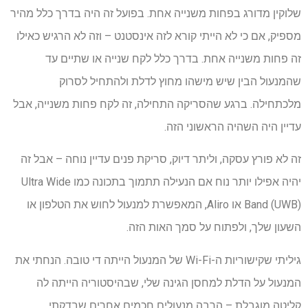
שלוקין מדורג בפחות משנייה אחת. בפועל זה היה בדרך כלל מהיר
מספיק, אם כי לא הייתי קורא לזה אינסטנט – וזה לא הרגיש כאילו
זה פחות משנייה אחת. בדרך כלל לקח שנייה או שתיים עד
שהמנעול הבין שיש מישהו מחוץ לדלת ולהתחיל לסרוק
מלכתחילה. ברגע שהסריקה התחילה, זה לקח פחות משנייה, אבל
עדיין היה השהיה הראשוני הזה.
זה לא פורץ עסקה, וליתר דיוק, סריקת פנים עדיין נוחה – אבל זה
יהיה אפילו יותר נוח אם הנעילה תתמוך בתכונה כמו Ultra Wide
Band (UWB) או Aliro, המאפשרת למנעול לחוש את הטלפון או
השעון שלך, ולפתוח על סמך האות הזה.
גיליתי שקישוריות ה-Wi-Fi של המנעול הייתה די טובה. הנחתי את
המנעול על הדלת למחסן הגינה שלי, שבהיסטוריה הייתה לה
קליטה מוגבלת – הרבה מנעולים חכמים אחרים שבדקתי