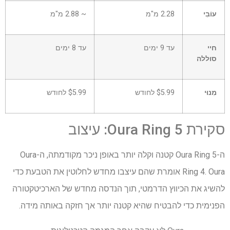
עוֹבִי
2.28 מ"מ
~ 2.88 מ"מ
חיי
עד 9 ימים
עד 8 ימים
סוללה
מִנוּי
$5.99 לחודש
$5.99 לחודש
סקירת Oura Ring 5: עיצוב
ה-Oura Ring 5 קטנה וקלה יותר באופן ניכר מקודמתה, ה-Oura
Ring 4. Oura אומרת שהם עיצבו מחדש לחלוטין את הטבעת כדי
להשיג את הכיווץ הדרמטי, תוך הנדסה מחדש של הארכיטקטורה
הפנימית כדי להבטיח שהיא קטנה יותר אך חזקה באותה מידה.