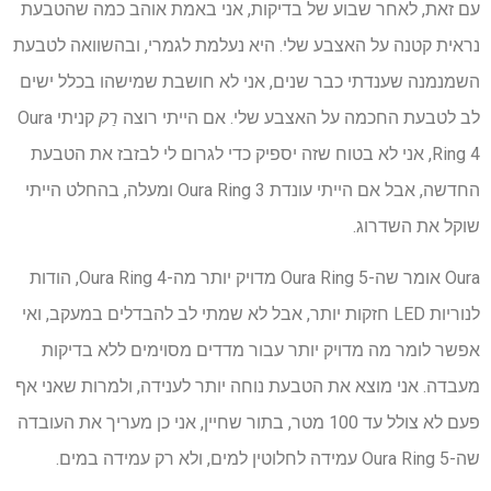
עם זאת, לאחר שבוע של בדיקות, אני באמת אוהב כמה שהטבעת
נראית קטנה על האצבע שלי. היא נעלמת לגמרי, ובהשוואה לטבעת
השמנמנה שענדתי כבר שנים, אני לא חושבת שמישהו בכלל ישים
לב לטבעת החכמה על האצבע שלי. אם הייתי רוצה
רַק
קניתי Oura
Ring 4, אני לא בטוח שזה יספיק כדי לגרום לי לבזבז את הטבעת
החדשה, אבל אם הייתי עונדת Oura Ring 3 ומעלה, בהחלט הייתי
שוקל את השדרוג.
Oura אומר שה-Oura Ring 5 מדויק יותר מה-Oura Ring 4, הודות
לנוריות LED חזקות יותר, אבל לא שמתי לב להבדלים במעקב, ואי
אפשר לומר מה מדויק יותר עבור מדדים מסוימים ללא בדיקות
מעבדה. אני מוצא את הטבעת נוחה יותר לענידה, ולמרות שאני אף
פעם לא צולל עד 100 מטר, בתור שחיין, אני כן מעריך את העובדה
שה-Oura Ring 5 עמידה לחלוטין למים, ולא רק עמידה במים.