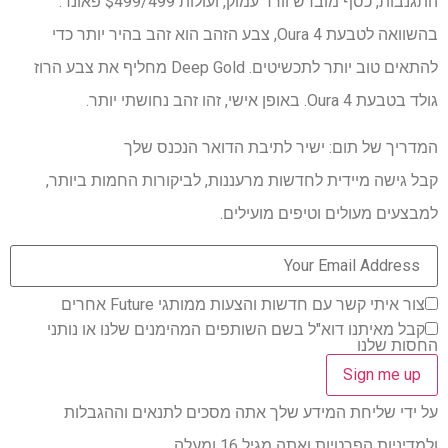
התגנבות, כסף מוברש וורד עמוק, ועולות $499/499 פאונד.
בהשוואה לטבעת Oura 4, צבע הזהב הוא זהב בהיר יותר כדי
להתאים טוב יותר לתכשיטים. Deep Gold מחליף את צבע הרוז
גולד בטבעת Oura 4. באופן אישי, זהו זהב נחושתי יותר.
המדריך של תום: ישיר לתיבת הדואר הנכנס שלך
קבל גישה מיידית לחדשות מרעננות, לביקורות החמות ביותר,
למבצעים מעולים וטיפים מועילים.
צור איתי קשר עם חדשות והצעות ממותגי Future אחרים
קבל מאיתנו דוא"ל בשם השותפים המהימנים שלנו או נותני
החסות שלנו
על ידי שליחת המידע שלך אתה מסכים לתנאים וההגבלות
ולמדיניות הפרטיות ואתה מגיל 16 ומעלה.