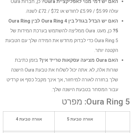
האם יש דמי מנוי לאפליקציית Oura?
כן, חברות Oura
עולה $5.99 / £5.99 לחודש או $72 / £72 לשנה.
האם יש הבדל בגודל בין Oura Ring 4 לבין Oura Ring
5?
כן, מעט. Oura ממליצה להשתמש בערכת המידות של
Oura Ring 5 כדי לבדוק מחדש את המידה שלך עם הטבעת
הקטנה יותר.
האם Oura מציעה עסקאות טרייד אין?
בזמן כתיבת
שורות אלה, לא. אתה יכול לשלוח את טבעת Oura הישנה
שלך בחזרה לאורה למיחזור, אך אינך מקבל כסף או קרדיט
עבור המסחר בטבעת הישנה שלך.
Oura Ring 5: מפרט
תא
אוורה טבעת 5
אוורה טבעת 4
כותרת
–