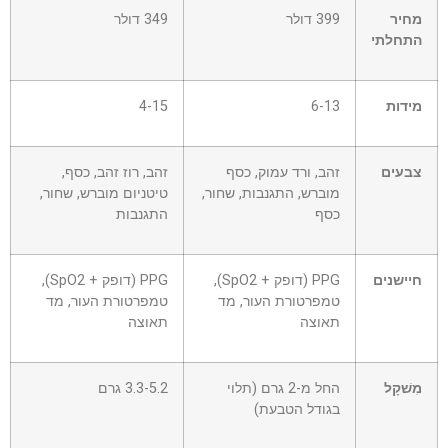
עמודה
מחיר
399 דולר
349 דולר
0
התחלתי
מידות
6-13
4-15
צבעים
זהב, ורד עמוק, כסף
זהב, רוז זהב, כסף,
מוברש, התגנבות, שחור,
טיטניום מוברש, שחור,
כסף
התגנבות
חיישנים
PPG (דופק + SpO2),
PPG (דופק + SpO2),
טמפרטורת העור, מד
טמפרטורת העור, מד
תאוצה
תאוצה
מִשׁקָל
החל מ-2 גרם (תלוי
3.3-5.2 גרם
בגודל הטבעת)