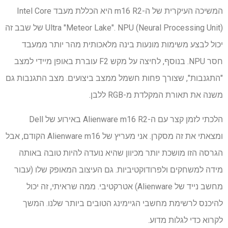
המשיכה העיקרית של ה-m16 R2 היא הכללת מעבד Intel Core
Ultra "Meteor Lake". NPU (Neural Processing Unit) של שבב זה
יכול לבצע משימות מונעות בינה מלאכותית מהר יותר ממעבד
חסר NPU. בנוסף, לחיצה על מקש F2 עוברת באופן מיידי למצב
"התגנבות", שצורך פחות חשמל ממצב ביצועים. מצב התגנבות גם
משנה את תאורת המקלדת מ-RGB ללבן.
הלכתי לזמן קצר עם ה-Alienware m16 R2 באירוע של Dell
ומצאתי את זה מסקרן. אני מעריץ של Alienware m16 הקודם, אבל
הגרסה הזו מושכת יותר מכיוון שהיא נועדה להיות טובה באותה
מידה למשחקים ולפרודוקטיביות. גם העיצוב המאופק שלו (עבור
מחשב נייד של Alienware) אטרקטיבי. ממה שראיתי, זה יכול
להיכנס לרשימת מחשבי הגיימינג הטובים ביותר שלנו. המשך
לקרוא כדי לגלות מדוע.