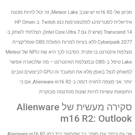
מכיוון של-m16 R2 יש שבב Meteor Lake, זה יכול להיות מכונה
אידיאלית לסטרימינג לפלטפורמות כמו Twitch. ב-HP Omen
Transcend 14 (שיש לו גם Intel Core Ultra 7), הצלחתי לשחק ב-
Cyberpunk 2077 ללא בעיות למרות הפעלת OBS ואפליקציית
מצלמת אינטרנט בו זמנית. הסיבה לכך היא שה-NPU של Meteor
Lake טיפל ב-OBS ובמצלמת האינטרנט – מה שלכאורה אפשר
למשחק לנצל באופן מלא את המעבד וה-GPU לביצועים טובים
יותר. אני מצפה לחוויה דומה ב-Alienware m16 R2, אם כי
התוצאות עשויות להיות שונות מהדגמה מבוקרת.
סקירה מעשית של Alienware
m16 R2: Outlook
אני גם גיימר וגם סופר, כך שמחשב נייד כמו Alienware m16 R2