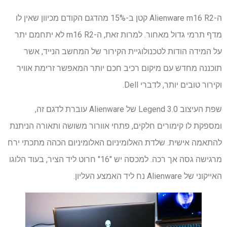
ה-Alienware m16 R2 קטן ב-15% מהדגם הקודם מכיוון שאין לו
מדף תרמי גדול מאחור. למרות זאת, ה-m16 R2 לא יתחמם יתר
על המידה הודות לטכנולוגיית הקירור של המחשב הנייד, אשר
תוכננה מחדש עם מיקום רכיב חכם יותר המאפשר זרימת אוויר
וקירור טובים יותר, לדברי Dell.
שפת העיצוב Legend 3.0 של Alienware עוברת לדגם זה,
ומספקת לו קימורים חלקים, פתחי אוורור משושה ותאורה הניתנת
להתאמה אישית. שלדת האלומיניום האלומיניום הכהה מתכתי ירח
מרגישה גסה אך רכה. למכסה יש "16" חרוט ליד הציר, בעוד הלוגו
האייקוני של Alienware נח ליד האמצע העליון.