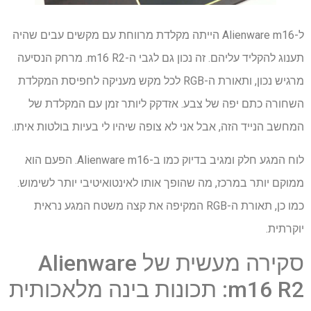
ל-Alienware m16 הייתה מקלדת מרווחת עם מקשים עבים שהיה
תענוג להקליד עליהם. זה נכון גם לגבי ה-m16 R2. מרחק הנסיעה
מרגיש נכון, ותאורת ה-RGB לכל מקש מעניקה לחפיסת המקלדת
השחורה כתם יפה של צבע. אזדקק ליותר זמן עם המקלדת של
המחשב הנייד הזה, אבל אני לא צופה שיהיו לי בעיות בולטות איתו.
לוח המגע חלק ומגיב בדיוק כמו ב-Alienware m16. הפעם הוא
ממוקם יותר במרכז, מה שהופך אותו לאינטואיטיבי יותר לשימוש.
כמו כן, תאורת ה-RGB המקיפה את קצה משטח המגע נראית
יוקרתית.
סקירה מעשית של Alienware
m16 R2: תכונות בינה מלאכותית