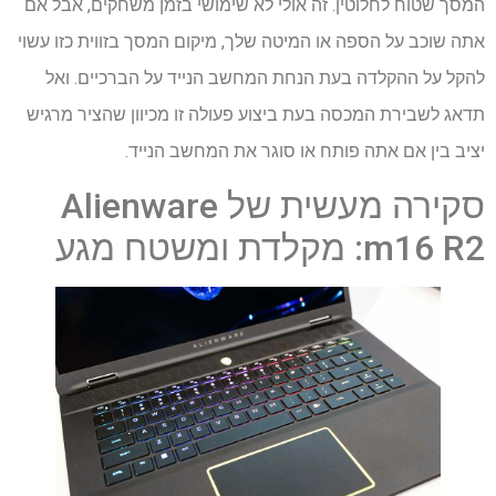
המסך שטוח לחלוטין. זה אולי לא שימושי בזמן משחקים, אבל אם
אתה שוכב על הספה או המיטה שלך, מיקום המסך בזווית כזו עשוי
להקל על ההקלדה בעת הנחת המחשב הנייד על הברכיים. ואל
תדאג לשבירת המכסה בעת ביצוע פעולה זו מכיוון שהציר מרגיש
יציב בין אם אתה פותח או סוגר את המחשב הנייד.
סקירה מעשית של Alienware
m16 R2: מקלדת ומשטח מגע