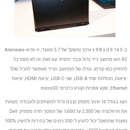
ב-14.3 x 9.8 x 0.9 אינץ' ומשקל של 5.7 פאונד, ה-Alienware m16
R2 הוא מחשב נייד גדול וכבד יחסית. עם זאת, זה לא מסורבל
להחזיק כמו קודמו. גודלו של המחשב הנייד מאפשר להכיל שלל
יציאות, הכוללות שתי USB-A, שני USB-C, יציאת HDMI, יציאת
Ethernet, שקע אוזניות וקורא כרטיסי microSD.
הצג בגודל 16 אינץ' מספק קנבס גדול למשחקים ולעבודה. מצאתי
את הרזולוציה של 2,500 על 1,600 של המסך חדה מספיק. Dell
טוענת שהפאנל יכול להגיע ל-300 ניטים של בהירות ולהשיג 100%