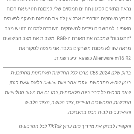
נראה מתאים לסגנון החיים המסוים שלי. למכונה הזו יש את הכוח
להריץ משחקים מודרניים אבל אין לה את המראה הצעקני לפעמים
האופייני למחשבים ניידים למשחקים. העובדה למכונה הזו יש מצב
"התגנבות" שמכבה את תאורת ה-RGB ומשבית את מצב הביצועים
מראה שזו לא מכונת משחקים בלבד. אני מצפה לסקור את
Alienware m16 R2 כשהוא יגיע רשמית.
בדוק שלנו
CES 2024
מרכז לכל החדשות האחרונות מהתוכנית
בזמן שהיא מתרחשת. עקבו אחר צוות Datilin בלאס וגאס בזמן
שאנו מכסים כל דבר בינה מלאכותית, כמו גם את מיטב הטלוויזיות
החדשות, המחשבים הניידים, ציוד הכושר, הציוד הלביש
והגאדג'טים לבית חכם בתערוכה.
והקפידו לבדוק את
מדריך טום ערוץ TikTok
לכל הסרטונים