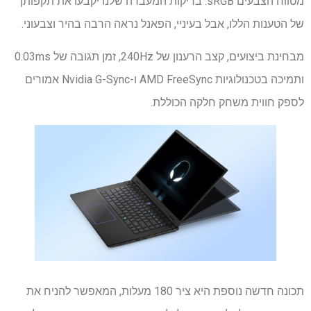
מטווח הצבעים sRGB. בדיקות המעבדה שלנו יקבעו את תקפותן
של הטענות הללו, אבל בעיניי, הפאנל נראה הרבה בהיר וצבעוני.
מבחינת ביצועים, קצב הרענון של 240Hz, זמן תגובה של 0.03ms
ותמיכה בטכנולוגיות AMD FreeSync ו-Nvidia G-Sync אמורים
לספק חווית משחק חלקה הכוללת.
תכונה חדשה נוספת היא ציר 180 מעלות, המאפשר להניח את