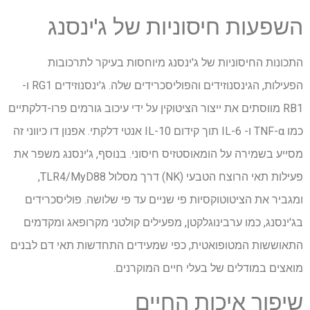
השפעות חיסוניות של ג'ינסנג
התכונות החיסוניות של ג'ינסנג מיוחסות בעיקר לתרכובות
הפעילות, הגינסנוזידים והפוליסכרידים שלה. ג'ינסנוזידים RG1 ו-
RB1 מווסתים את ייצור הציטוקין על ידי עיכוב גורמים פרו-דלקתיים
כמו TNF-α ו- IL-6 תוך קידום IL-10 אנטי דלקתי. אפנון דו כיווני זה
מסייע בשמירה על הומאוסטזיס חיסוני. בנוסף, ג'ינסנג משפר את
פעילות תאי הרוצח הטבעי (NK) דרך מסלול TLR4/MyD88,
ומגביר את הציטוטוקסיות פי שניים עד פי שלושה. פוליסכרידים
בג'ינסנג, כמו ערבינוגלקטן, מפעילים קולטני מקרופאג ומקדמים
התאוששות המטופואטית, כפי שמעידים התחדשות תאי דם לבנים
מואצים במודלים של בעלי חיים המוקרנים.
שיפור איכות החיים