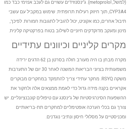
(למשל, metoprolol). ג'ינסנוזידים עשויים גם לעכב אנזימי כבד כמו
CYP3A4, תוך חיזוק רעילות תרופתית. שימוש במקביל עם עשבי
תיבול אחרים, כמו אקוניט, יכול להוביל לתגובות חמורות. לפיכך,
מינון ומעקב מדוקדקים חיוניים לשילוב בטוח בפרקטיקה קלינית.
מקרים קליניים וכיוונים עתידיים
מקרה מבחן בו היה מעורב חולה בסרטן בן 62 הדגים ירידה
משמעותית בציוני הבריאות המשנה לאחר 30 יום של התערבות
משקה RSYQ. מחקר עתידי צריך להתמקד במחקרים מבוקרים
אקראיים בקנה מידה גדול כדי לאמת ממצאים אלה ולחקור את
ההשפעות הסינרגיסטיות של ג'ינסנג עם טיפולים קונבנציונליים. יש
צורך גם בכלי הערכה אופטימליים למחקרים תת-בריאותיים
ומכניסטיים על מסלולי חיסון ונתיבי נוגדנים.