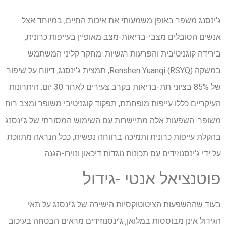
ג'ינסנג משפר באופן משמעותי את איכות החיים, במיוחד אצל
אנשים הסובלים מצבי-בריאות-מצב מאופיין בעייפות כרונית,
בירידה קוגניטיבית והפרעות רגשיות. מחקר קליני המשתמש
במשקה Renshen Yuanqi (RSYQ), תמצית ג'ינסנג, דיווח על שיפור
של 85% בציוני תת-בריאות בקרב צעירים לאחר 30 יום. היתרונות
העיקריים כללו עייפות מופחתת, תפקוד קוגניטיבי משופר ומצב רוח
משופר. השפעות אלה מתיישרות עם השימוש המסורתי של ג'ינסנג
בהקלת עייפות כרונית ותמיכה ברווחה נפשית, ככל הנראה מתווכת
על ידי ג'ינסנוזידים עם תכונות נוגדות דיכאון ונוירו-הגנה.
פוטנציאל אנטי -גידול
בעוד שההשפעות הציטוטוקסיות הישירה של ג'ינסנג על תאי
הגידול אינן מבוססות במלואן, ג'ינסנוזידים מראים הבטחה בעיכוב