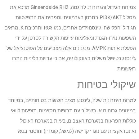
צמיחת הגידול והגרורות. לדוגמה, Ginsenoside RH2 מדכא את
מסלול PI3K/AKT בסרטן הערמונית, ומפחית את התפשטות
הגידול והפלישה. ג'ינסנוזידים אחרים, כמו RG3 ותרכובת K, מראים
השפעות נוירו-הגנות ומעלימות עייפות הקשורה לסרטן על ידי
הפעלת איתות AMPK. מנגנונים אלה מצביעים על הפוטנציאל של
ג'ינסנג כטיפול משלים באונקולוגיה, אם כי עדויות קליניות נותרו
ראשוניות.
שיקולי בטיחות
למרות היתרונות שלה, ג'ינסנג מציב חששות בטיחותיים, במיוחד
במינונים גבוהים או בשילוב עם תרופות מסוימות. תופעות לוואי
כוללות הפרעות במערכת העצבים, בעיות במערכת העיכול
ואינטראקציות עם נוגדי קרישה (למשל, קומדין) וחוסמי בטא