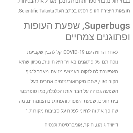
בבתי חולים, בתי ספר ותחבורה, ובכך מגדיל את הבטיחות.
תוצאות היצירה הזו פורסמו בכתב העת Scientific Talanta.
Superbugs, שפעת העופות
ופתוגנים צמחיים
לאחר החוויה עם COVID-19, קל להבין שקביעת
נוכחותם של פתוגנים באוויר היא חיונית, מכיוון שהיא
מאפשרת לנו לנקוט באמצעי מניעה. מעבר לנגיף
הקורונאווי, ישנם מיקרואורגניזמים אחרים בעלי
השפעה גבוהה על הבריאות והכלכלה, כמו סופרבוגי
בית חולים, שפעת העופות והפתוגנים הצומחיים, מה
שהופך את זה לחיוני לפקח על סביבות מקורות. "
דייוויד גימנז, חוקר, אוניברסיטת ולנסיה