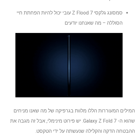
סמסונג גלקסי Z Flood 7 עובי יכול להיות הפחתת חיי
הסוללה – מה שאנחנו יודעים
המילים המעוררות הללו מלוות בגרפיקה של מה שאנו מניחים
שהוא ה- Galaxy Z Fold 7. יש פירוט מינימלי, אבל זה מגבה את
ההבטחה הדקה והקלילה שנעשתה על ידי הטקסט.