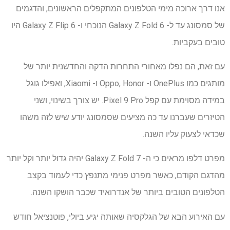
אנו דרך ארוכה מימי הטלפונים המתקפלים הראשונים, והדגמים
של סמסונג עד ל- Galaxy Z Fold 6 הנוכחי ו- Galaxy Z Flip 6 היו
טובים בעקביות.
עם זאת, הם נפלו מאחורי התחרות הדקה והחדשנית יותר של
מותגים כמו OnePlus ו- Oppo, Honor ו- Xiaomi, ואפילו גוגל
במידה מסוימת עם קפל Pixel 9 Pro. יש צורך בשינוי, ושני
הטיזרים שעברנו עד כה מציעים שסמסונג יודע שיש לזה משהו
שכדאי לצעוק עליו השנה.
מפרט דלפו מראים כי ה- Galaxy Z Fold 7 יהיה גדול יותר וקל יותר
מהדגם הקודם, כאשר מפרט פנימי מתנפץ כדי לעמוד בקצב
הטלפונים הטובים ביותר של אנדרואיד שכבר הושקו השנה.
עם האירוע הבא של הגלקסיה שאותה יגיע ביולי, פוטנציאל חודש