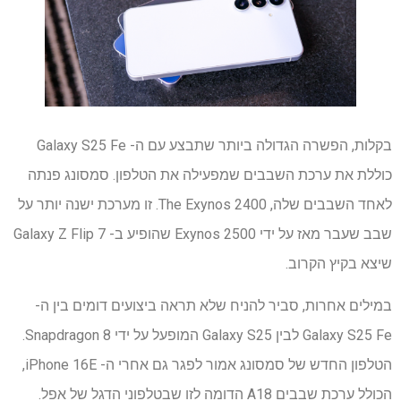
בקלות, הפשרה הגדולה ביותר שתבצע עם ה- Galaxy S25 Fe
כוללת את ערכת השבבים שמפעילה את הטלפון. סמסונג פנתה
לאחד השבבים שלה, The Exynos 2400. זו מערכת ישנה יותר על
שבב שעבר מאז על ידי Exynos 2500 שהופיע ב- Galaxy Z Flip 7
שיצא בקיץ הקרוב.
במילים אחרות, סביר להניח שלא תראה ביצועים דומים בין ה-
Galaxy S25 Fe לבין Galaxy S25 המופעל על ידי Snapdragon 8.
הטלפון החדש של סמסונג אמור לפגר גם אחרי ה- iPhone 16E,
הכולל ערכת שבבים A18 הדומה לזו שבטלפוני הדגל של אפל.