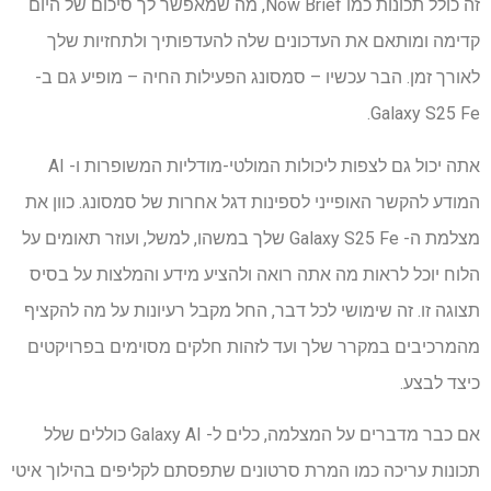
זה כולל תכונות כמו Now Brief, מה שמאפשר לך סיכום של היום
קדימה ומותאם את העדכונים שלה להעדפותיך ולתחזיות שלך
לאורך זמן. הבר עכשיו – סמסונג הפעילות החיה – מופיע גם ב-
Galaxy S25 Fe.
אתה יכול גם לצפות ליכולות המולטי-מודליות המשופרות ו- AI
המודע להקשר האופייני לספינות דגל אחרות של סמסונג. כוון את
מצלמת ה- Galaxy S25 Fe שלך ​​במשהו, למשל, ועוזר תאומים על
הלוח יוכל לראות מה אתה רואה ולהציע מידע והמלצות על בסיס
תצוגה זו. זה שימושי לכל דבר, החל מקבל רעיונות על מה להקציף
מהמרכיבים במקרר שלך ועד לזהות חלקים מסוימים בפרויקטים
כיצד לבצע.
אם כבר מדברים על המצלמה, כלים ל- Galaxy AI כוללים שלל
תכונות עריכה כמו המרת סרטונים שתפסתם לקליפים בהילוך איטי