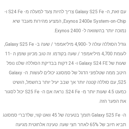
עם זאת, ה- Galaxy S25 Fe צריך להיות צעד למעלה מ- S24 Fe ו-
Exynos 2400e System-on-Chip, המציע מהירות מעבד שיא
נמוכה יותר בהשוואה ל- Exynos 2400.
גודל הסוללה עולה ל -4,900 מיליאמפר / שעה ב- Galaxy S25 Fe,
לעומת 4,700 מיליאמפר / שעה בקודמו. זה טוב מכיוון שזמן ה -11
שעות של Galaxy S24 FE ו- 24 דקות בבדיקת הסוללה שלנו נופל
היטב ממה שטלפוני הדגל של סמסונג יכולים לעשות. ה- Galaxy
S25, עם סוללה קטנה יותר אך שבב יעיל יותר בחשמל, הושיט
כמעט 4.5 שעות יותר מ- S24 Fe. נראה אם ​​ה- S25 Fe יכול לסגור
את הפער הזה.
ה- Galaxy S25 Fe תומך בטעינה של 45 וואט קווי, שלדברי סמסונג
תביא חיוב של 65% לאחר חצי שעה. טעינה אלחוטית מגיעה