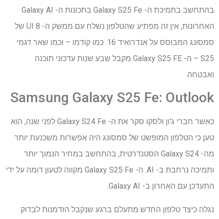
בהתחשב בתמיכת ה- Galaxy S25 Fe בתכונות ה- Galaxy AI
האחרונות, אין זה מפתיע שהטלפון נשלח עם ממשק ה- UI 8 של
סמסונג המבוסס על אנדרואיד 16. כמו קודמו – וכמו שאר דגמי
S25 – ה- Galaxy S25 FE מקבל שבע שנות עדכוני תוכנה
ואבטחה.
Samsung Galaxy S25 Fe: Outlook
כאשר חברי ג'ון ולסקו סקר את ה- Galaxy S24 Fe לפני שנה, הוא
טען כי הטלפון המופשט של סמסונג היה אפשרות משכנעת יותר
מה- Galaxy S24 הסטנדרטית, בהתחשב במחיר הנמוך יותר
ותמיכה נרחבת ב- AI. ה- Galaxy S25 Fe מקווה לטעון דומה על ידי
התעדכן עם האחרון ב- Galaxy AI.
נגלה כיצד טלפון החדש מתעלם ברגע שנקבל הזדמנות לבדוק