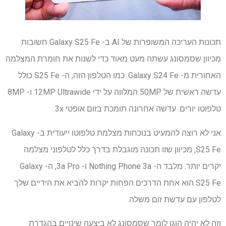
תכונות העריכה המשופרות של AI ב- Galaxy S25 Fe חשובות
מכיוון שסמסונג עשתה מעט מאוד כדי לשנות את חומרת המצלמה
האחורית מ- Galaxy S24 Fe. כמו הטלפון הזה, ה- S25 Fe כולל
עדשה ראשית של 50MP המלווה על ידי 12MP Ultrawide ו- 8MP
טלפוטו יורים. עדשה אחרונה תומכת בזום אופטי 3x.
אני לא רוצה להמעיט בנוכחות מצלמת טלפוטו ייעודית ב- Galaxy
S25 Fe, מכיוון שזו תכונה מוגבלת בדרך כלל לטלפוני מצלמה
יקרים יותר. מלבד ה- Nothing Phone 3a ו- 3a Pro, ה- Galaxy
S25 Fe הוא אחת הדרכים הפחות יקרות להביא את הידיים שלך
לטלפון עם עדשת זום משלה.
וזה לא יהיה הוגן לומר שסמסונג לא ביצעה שינויים בהגדרת