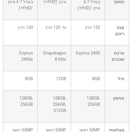
המסך
בגודל 6.7
אינץ '(FHD+)
בגודל 6.7 אינץ
אינץ '(FHD+)
'(FHD+)
קצב
120 הרץ
עד 120 הרץ
120 הרץ
רענון
ערכת
Exynos 2400
Snapdragon
Exynos
שבבים
8 Elite
2400e
אַיִל
8GB
12GB
8GB
אִחסוּן
128GB,
128GB,
128GB,
256GB
256GB,
256GB
512GB
מצלמות
50MP ראשי
50MP ראשי
50MP ראשי