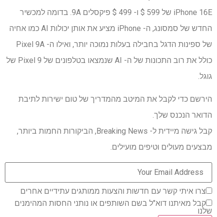
iPhone 16E של 599 $ ו- 499 $ פיקסלים 9A. בדומה למכשיר
החדש של סמסונג, ה- iPhone מציע את אותן יכולות AI כמו אחיה
של ספינות הדגל בחבילה בעלות נמוכה יותר, ואילו ה- Pixel 9A
כולל את רוב התכונות של ה- AI שנמצאו בטלפונים של Pixel 9 של
גוגל.
הירשם כדי לקבל את המיטב מהמדריך של טום ישירות לתיבת
הדואר הנכנס שלך.
קבל גישה מיידית ל- Breaking News, הביקורות החמות ביותר,
מבצעים מעולים וטיפים מועילים.
צרו איתי קשר עם חדשות והצעות ממותגים עתידיים אחרים
קבל מאיתנו דוא"ל בשם השותפים או נותני החסות המהימנים
שלנו