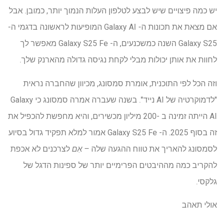
יש כמה פיצויים שיש לבצע לטלפון העלות הנמוך יותר, כמובן. אבל
אם מצאת את תכונות ה- Galaxy AI המופיעות לראשונה בדגמי ה-
Galaxy S25 השנה כמשכנעים, ה- Galaxy S25 Fe מאפשר לך
לחוות את אותן יכולות מבלי לקחת נגיסה גדולה מהארנק שלך.
וזה הכל לפי התוכנית, אומרת סמסונג, מכיוון שהחברה נראית
"לדמוקרטיה של AI נייד". בשנה שעברה אמרה סמסונג כי Galaxy
AI הייתה זמינה ב -200 מיליון מכשירים, והיא מחפשת להכפיל את
זה בסוף 2025. ה- Galaxy S25 Fe אמור למלא תפקיד גדול בסיוע
לסמסונג להאריך את טווח ההגעה שלה –
אִם
לצרכנים לא אכפת
להקריב כמה מההיבטים הפרימיים יותר של ספינות הדגל של
גלקסי.
אולי תאהב