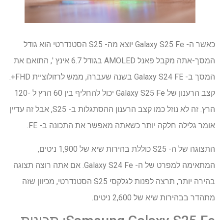
כאשר ה- Galaxy S25 Fe יוצא מה- S25 הסטנדרטי הוא גודל
המסך-אתה מקבל פאנל AMOLED בגודל 6.7 אינץ ', התואם את
המסך ב- Galaxy S24 FE בשנה שעברה, ממש לרזולוציית FHD+.
קצב הרענון של Galaxy S25 Fe יכול להחליף בין 60 הרץ ל -120
הרץ. זה לא נוזל כמו קצב הרענון ההסתגלות ב- S25, אבל זה עדיין
אומר גלילה חלקה יותר כשאתה מאפשר את התכונה ב- FE.
התצוגה של ה- S25 כוללת בהירות שיא של 1,900 ניטים,
המתאימה למפרט של ה- Galaxy S24 Fe. אם אתה רוצה תצוגה
בהירה יותר, תרצה לפנות לגלקסי S25 הסטנדרטי, מכיוון שזה
מתהדר בבהירות שיא של 2,600 ניטים.