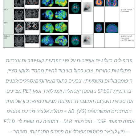
פרופילים ביולוגיים אופייניים על פני הפרעות קוגניטיביות עצביות
פתולוגיות טהורות. צבע כחול בעיבוד לחיות מחמד גלוקוז מציין
היפומטבוליזם משמעותי. צבעים כתומים/אדומים/סגולים/לבנים
בהדמיית SPECT ניגוסטריאטאלית ועמילואיד וטאו PET מציינים
את ספיגת העקיבה המוגברת. תמונות מגיעות מהארכיון של אחד
המחברים המשותפים (VG). AD = מחלת אלצהיימר עם פנוטיפ
אמנה טיפוסי. CSF = נוזל מוחי. DLB = דמנציה עם גופות לוי. FTLD
= ניוון לובאר פרונטוטמפורלי עם פנוטיפ התנהגותי. מאוחר =