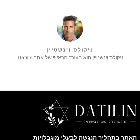
ניקולס וינשטיין
ניקולס וינשטיין הוא העורך הראשי של אתר Datilin.
האתר בתהליך הנגשה לבעלי מוגבלויות