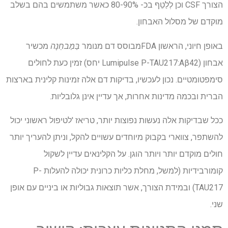
הצורך
CSF
וכן
לְלַטֵף
בכ- 80-90% כאשר משתמשים בהם בשלב
מוקדם של מסלול האבחון.
באופן חיוני, הראשון
FDA
מבוסס דם מנומר
בַּמַבחֵנָה
מכשיר
אבחון (Lumipulse
Aβ
:
P-TAU217
42 יחס) זמין כעת לחולים
סימפטומטיים. נכון לעכשיו, בדיקות דם אלה זמינות קלינית בארצות
הברית ובכמה מדינות אחרות, אך עדיין אינן גלובליות.
ככל שבדיקות אלה נעשות נפוצות יותר, טריאז 'לטיפול ראשוני יכול
להשתפר, צווארי בקבוק מיוחדים עשויים להקל, וניתן להעריך יותר
חולים מוקדם יותר ויותר הוגן. על הקלינאים עדיין לשקול
קומורבידיות (למשל, מחלת כליות כרונית יכולה להעלות
P-
TAU217
) ובמידת הצורך, אשר תוצאות גבוליות או ביניים עם אופן
שני.