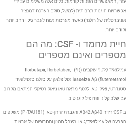
עזרו, המאפשרים הפניות קודמות. כלים אלה משלימים על ידי
אפשרויות הוגנות תרבותית (למשל, סולם הערכת דמנציה
אוניברסלית של רולנד) כאשר מערכות נעות לעבר גילוי רחב יותר
וקודם יותר.
חיית מחמד ו- CSF: מה הם
מספרים ואינם מספרים
עמילואיד
לְלַטֵף
עוקבים ((⁸f) -florbetapir, florbetaben,
flutemetamol) leaseize
Aβ
נטל פלאק על סולם סנטילואיד
סטנדרטי, ואילו טאו
לְלַטֵף
מראה טאו ניאוקורטיקלי המתאם מקרוב
עם שלב קליני ופרופיל קוגניטיבי.
ב
CSF
ירידה
40 והגברת זרחן-טאו (
Aβ
42:
Aβ
P-TAU181
) משקפים
הפרעה של עמילואיד/טאו. מינהל המזון והתרופות של ארצות