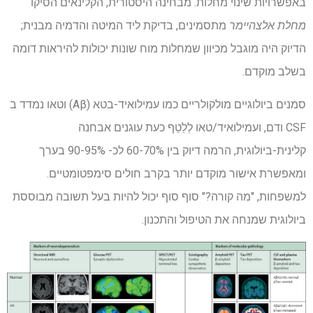
באפשרויות שינוי מחלות. מבחינה היסטורית, הקלינאים הסיקו
מחלת אלצהיימר
מתסמינים, בדיקת ליד המיטה והדמיה מבנית;
הדיוק היה מוגבל מכיוון שמחלות מוח שונות יכולות להיראות דומה
בשלב מוקדם.
סמנים ביולוגיים מולקולריים כמו עמילואיד-בטא (
Aβ
) וטאו נמדד ב
CSF
ודם, ועמילואיד/טאו
לְלַטֵף
כעת עוגנים אבחנה
קלינית-ביולוגית, הרמה דיוק בין 60-70% לכ- 90-95% בערך
ומאפשרת אישור מוקדם יותר בקרב חולים סימפטומטיים.
למשפחות, "מה קורה?" סוף סוף יכול להיות בעל תשובה מבוססת
ביולוגית שמנחה את הטיפול והתכנון.