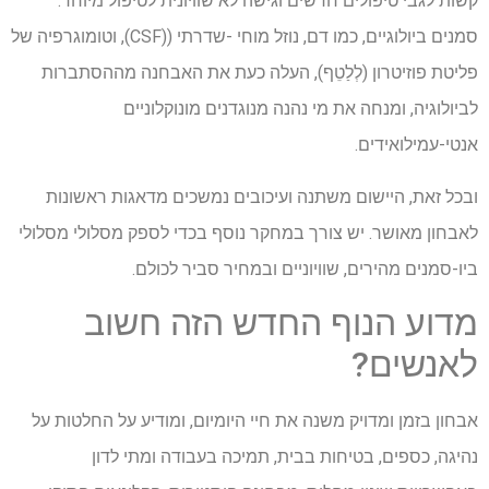
קשות לגבי טיפולים חדשים וגישה לא שוויונית לטיפול מיוחד.
סמנים ביולוגיים, כמו דם, נוזל מוחי -שדרתי ((
CSF
), וטומוגרפיה של
פליטת פוזיטרון (
לְלַטֵף
), העלה כעת את האבחנה מההסתברות
לביולוגיה, ומנחה את מי נהנה מנוגדנים מונוקלוניים
אנטי-עמילואידים.
ובכל זאת, היישום משתנה ועיכובים נמשכים מדאגות ראשונות
לאבחון מאושר. יש צורך במחקר נוסף בכדי לספק מסלולי מסלולי
ביו-סמנים מהירים, שוויוניים ובמחיר סביר לכולם.
מדוע הנוף החדש הזה חשוב
לאנשים?
אבחון בזמן ומדויק משנה את חיי היומיום, ומודיע על החלטות על
נהיגה, כספים, בטיחות בבית, תמיכה בעבודה ומתי לדון