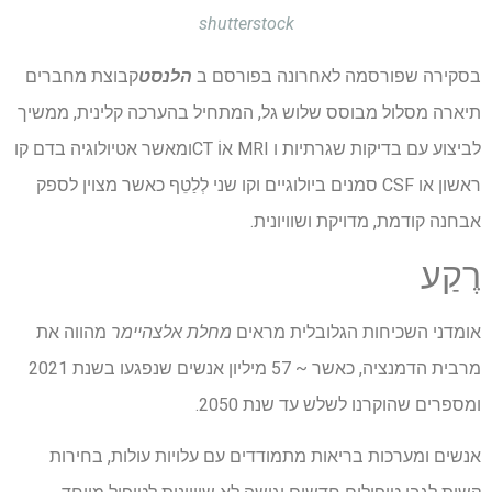
shutterstock
בסקירה שפורסמה לאחרונה בפורסם ב
הלנסט
קבוצת מחברים
תיארה מסלול מבוסס שלוש גל, המתחיל בהערכה קלינית, ממשיך
לביצוע עם בדיקות שגרתיות ו
MRI
אוֹ
CT
ומאשר אטיולוגיה בדם קו
ראשון או
CSF
סמנים ביולוגיים וקו שני
לְלַטֵף
כאשר מצוין לספק
אבחנה קודמת, מדויקת ושוויונית.
רֶקַע
אומדני השכיחות הגלובלית מראים
מחלת אלצהיימר
מהווה את
מרבית הדמנציה, כאשר ~ 57 מיליון אנשים שנפגעו בשנת 2021
ומספרים שהוקרנו לשלש עד שנת 2050.
אנשים ומערכות בריאות מתמודדים עם עלויות עולות, בחירות