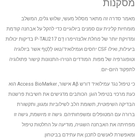
מסקנות
מאמר סדרה זה מתאר מסלול מעשי, שלוש גלים, המשלב
מומחיות קלינית עם סמנים ביולוגיים כדי להקל על אבחנה קודמת
ומדויקת יותר של
מחלת אלצהיימר
ו דָם
P-TAU217
בדיקות יכולות
ביעילות, ואילו
CSF
יחסים ועמילואיד/טאו
לְלַטֵף
אשר ביולוגיה
וטופוגרפיה של מפות. המודדים הנוירו-התנוונות קישור פתולוגיה
לתפקוד היום-יום.
כי טיפול נגד עמילואיד דורש
Aβ
אישור, Access BioMarker הוא
כעת מרכזי בטיפול הוגן. הכותבים מדגישים את חשיבות פרשנות
הבדיקה השיפוטית, תשומת הלב לשילוביות ומגוון, ותקשורת
ברורה עם המטופלים ומשפחותיהם. גישה זו מיושמת, גישה זו
מפחיתה את האבחנה השגויה, מודיעה על החלטות טיפול
ומאפשרת לאנשים לתכנן את עתידם בביטחון.