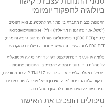
סמני התנוונות עצבית: קישור
ביולוגיה לתפקוד יומיומי
התנוונות עצבית מחברת בין פתולוגיה לתסמינים.
MRI
דפוסים
(למשל, אטרופיה זמנית מדיאלית) ו- (⁸f) -luorodeoxyglucose
לְלַטֵף
((
FDG-PET
) היפומטבוליזם עוזר לתעד טופוגרפיה וחומרת;
FDG-PET
לרוב רגיש יותר מאשר אטרופיה בשלבים המוקדמים.
פלזמה או
CSF
אור נוירופילמנט דגף עוד יותר פגיעה אקסונאלית
על מחלות נוירו -ניווניות ומסייע להבדיל בין התנוונות פרונטוט -
פורמלית
מחלת אלצהיימר
בשילוב עם
P-TAU217
ו עבור מטופלים,
בדיקות אלה מסבירות "מדוע הזיכרון נכשל" ועוזר לצפות בצרכים
בבית בעוד קלינאים מכוונים למנגנון המחלה הנכון.
טיפולים הופכים את האישור