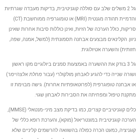
גל 2 משלים שלב עם סוללה קוגניטיבית, בדיקות מעבדה שגרתיות
והדמיית תהודה מגנטית (
MRI
) או טומוגרפיה ממוחשבת (
CT
)
סריקות, כולל הערכה של הזיות, ואינן כוללות סיבות אחרות שאינן
ניוון. הקלינאים מבצעים אבחנה תסמונתית (למשל, אמנה, שפה,
חזותית) והשערה אטיולוגית.
גל 3 בודק את ההשערה באמצעות סמנים ביולוגיים מקו ראשון
ושורה שנייה כדי להגיע לאבחון מולקולרי (עבור
מחלת אלצהיימר
)
או אבחנה טופוגרפית (לפרוטאופתיות אחרות). גישה מבוימת זו
מתקנת טיפול ומפחיתה את הסבירות לאבחון שגוי.
כלים קוגניטיביים קצרים, כמו בדיקת מצב מיני-מנטאלי (
MMSE
),
הערכה קוגניטיבית במונטריאול (
מוקא
), והערכת רופא כללי של
קוגניציה, כמעט הכרה כפולה בהשוואה להרשמים קליניים שלא