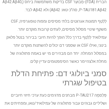
הברית (
FDA
)-מְבוּעָר
CSF
בדיקות משתמשות ביחס (
40,
Aβ
42:
Aβ
42, סה"כ-טאו:
Aβ
:
P-TAU181
42) ולא
Aβ
42 לבד.
Aβ
לְלַטֵף
תמונות אגרגטים בלתי מסיסים ומפות טופוגרפיה;
CSF
משקף שינויי מסלול מסיסים, לעתים קרובות מוקדם יותר.
עמילואיד
לְלַטֵף
בדרך כלל הופך להיות חיובי בבירור בנטל פלאק
בינוני, ואילו
CSF
או שסמני דם יכולים להשתנות מוקדם יותר
במסלול המחלה. יחד הם מבהירים מי יש באמת פתולוגיה של
מחלת אלצהיימר כאשר הסימפטומים עדיין קלים.
סמני ביולוגי דם: פתיחת הדלת
בטיפול שגרתי
פְּלַסמָה
P-TAU217
מבחנים מדגימים כעת ערכי חיזוי חיוביים
ושליליים גבוהים עבור פתולוגיה של עמילואיד/טאו, ומפחיתים את