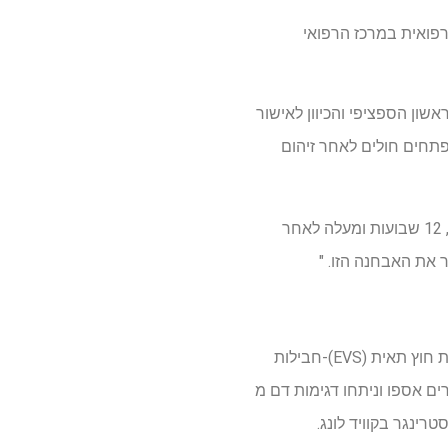
 לחדשנות ביו-רפואית במרכז הרפואי
שון הספציפי והכיוון לאישור
פתחים חולים לאחר זיהום
אם מטופל מגיע למרפאה והם קשורים להתמדה של סימנים ותסמינים טיפוסיים של קוביד ארוך, 12 שבועות ומעלה לאחר
פירוט את גילוי שברי החלבון SARS-COV-2 בתוך שלפוחית חוץ תאית (EVS)-חבילות
ם אספו וניתחו דגימות דם מ