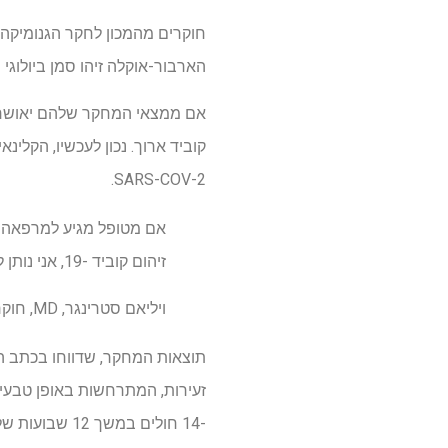
הארבור-אוקלה זיהו סמן ביולוגי פ
אם ממצאי המחקר שלהם יאושרו על
קוביד ארוך. נכון לעכשיו, הקל
SARS-COV-2.
זיהום קוביד -19, אני נותן להם אבחנה חזקה, אבל אין לי בדיקות דם או סמנים ביולוגיים כדי לאשר את האבחנה הזו. "
ויליאם סטרינגר, MD, חוקר מכון לונדקוויסט וסופר בכיר במחקר
תוצאות המחקר, שדווחו בכתב 
זעירות, המתרחשות באופן טבעי 
-14 חולים במשך 12 שבועות של אימוני אימונים אירוביים (56 דגימות בסך הכל) בניסוי קליני בהובלת סטרינגר בקוויד לונג.