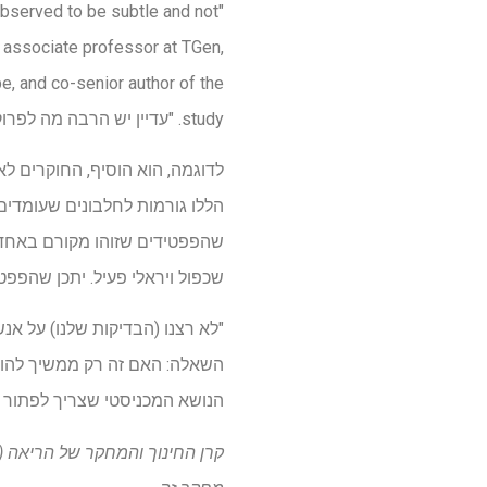
observed to be subtle and not
., associate professor at TGen,
, and co-senior author of the
study. "עדיין יש הרבה מה לפרוק שאנחנו לא יודעים בשלב זה."
לדוגמה, הוא הוסיף, החוקרים לא 
הללו גורמות לחלבונים שעומדים 
שהפפטידים שזוהו מקורם באחד ה
שכפול ויראלי פעיל. יתכן שהפפטידים הכלולים ב- EV הם רק שאריות "זבל" מולקול
"לא רצנו (הבדיקות שלנו) על אנש
השאלה: האם זה רק ממשיך להו
הנושא המכניסטי שצריך לפתור 