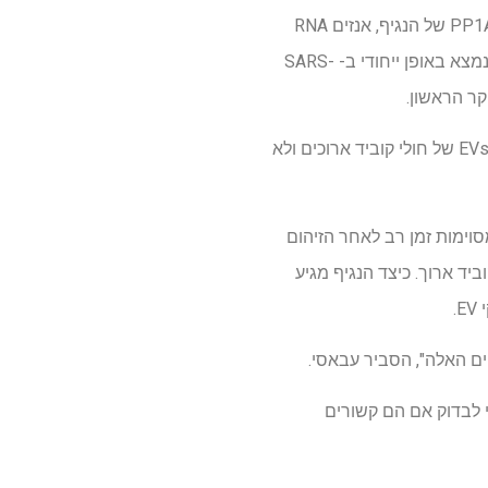
החוקרים מצאו 65 שברי חלבון מובחנים מ- SARS-COV-2 בתוך EVS. שברים אלה מגיעים מחלבון PP1AB של הנגיף, אנזים RNA
Replicase שהוא המפתח לאופן בו הנגיף מעתיק את עצמו ועושה חלקיקים ויראליים אחרים. חלבון זה נמצא באופן ייחודי ב- SARS-
באופן משמעותי, החוקרים מצאו כי פפטידים נגיפיים אלה הוכחו בכל נושא, אך לא בכל משיכת דם, ב- EVs של חולי קוביד ארוכים ולא
SARS- עשוי להימשך ברקמות גוף מסוימות זמן רב לאחר הזיהום
ד ארוך. כיצד הנגיף מגיע
.
חלק ממחקר קליני מתמשך בהובלת DRS. ABBASI ו- STRINGER, שכבר חקרו EVS כדי לבדוק אם הם קשורים