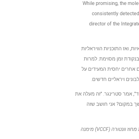
"While promising, the mole
consistently detected 
director of the Integr
ת, ואז התוכניות הוויראליות
 בנקודת זמן מסוימת. למרות
ם אחרים יחסית המעידים על
יד", אמר סטרינגר. "זה מעלה את
ך במקום? אני חושב שזה
קרן החינוך והמחקר של הריאה (PERF) ובית הספר לרפואה של UCLA דייוויד גפן (DGSOM)-קרן קהילת מחוז וונטורה (VCCF) מימנה