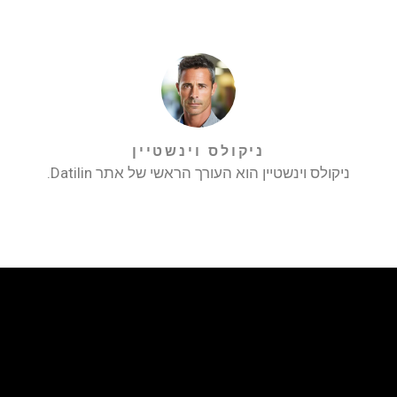
ניקולס וינשטיין
ניקולס וינשטיין הוא העורך הראשי של אתר Datilin.