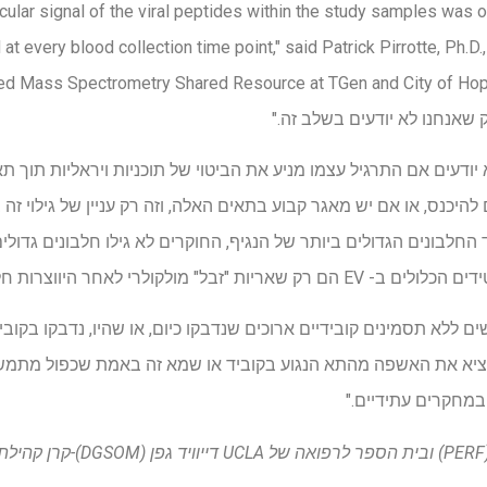
cular signal of the viral peptides within the study samples was 
at every blood collection time point," said Patrick Pirrotte, Ph.D
ated Mass Spectrometry Shared Resource at TGen and City of Hope
יודעים אם התרגיל עצמו מניע את הביטוי של תוכניות ויראליות תוך תאיו
להיכנס, או אם יש מאגר קבוע בתאים האלה, וזה רק עניין של גילוי זה
חלבונים הגדולים ביותר של הנגיף, החוקרים לא גילו חלבונים גדולי
רי לאחר היווצרות חלבונים ויראליים חדשים.
ים ללא תסמינים קובידיים ארוכים שנדבקו כיום, או שהיו, נדבקו בקוב
ציא את האשפה מהתא הנגוע בקוביד או שמא זה באמת שכפול מתמש
במחקרים עתידיים."