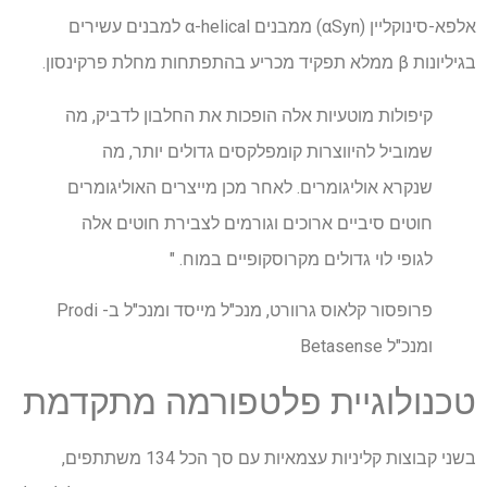
אלפא-סינוקליין (αSyn) ממבנים α-helical למבנים עשירים
בגיליונות β ממלא תפקיד מכריע בהתפתחות מחלת פרקינסון.
קיפולות מוטעיות אלה הופכות את החלבון לדביק, מה
שמוביל להיווצרות קומפלקסים גדולים יותר, מה
שנקרא אוליגומרים. לאחר מכן מייצרים האוליגומרים
חוטים סיביים ארוכים וגורמים לצבירת חוטים אלה
לגופי לוי גדולים מקרוסקופיים במוח. "
פרופסור קלאוס גרוורט, מנכ"ל מייסד ומנכ"ל ב- Prodi
ומנכ"ל Betasense
טכנולוגיית פלטפורמה מתקדמת
בשני קבוצות קליניות עצמאיות עם סך הכל 134 משתתפים,