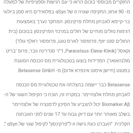
החוקרים מבוססי בוכום הראו כי עם רגישות וספציפיות של למעלה
מ- 90 אחוז, התקיפה שגויה זו של αSyn בפלואידים היא סמן ביולוגי
בר-קיימא לאבחון מחלת פרקינסון. המחקר נערך באמצעות
דגימות נוזלים מוחיים של חולים במרכזי הפרקינסון בבוכום (בית
החולים סנט יוזף, פרופסור לארס טונג, פרופסור ראלף גולד)
וקאסל (Paracelsus-Elena-Klinik, ד"ר סנדרינה וובר, פרופ 'בריט
מולנהאואר). המדידות בוצעו בטכנולוגיית מס הכנסה המוגנת
בפטנט (חיישן אימונו אינפרא אדום) מ- Betasense GmbH.
Betasense כבר יישמה בהצלחה את טכנולוגיית מס הכנסה
לאבחון מחלת אלצהיימר. במקרה זה, הוכח כי הקיפול השגוי של ה-
Biomarker Aβ יכול להצביע על הסיכון לדמנציה של אלצהיימר
בשלב מאוחר יותר עם דיוק גבוה עד 17 שנים לפני האבחנה
הקלינית. "העברנו כעת גישה זו ל"פרקינסון" לקיפול שגוי של αSyn ",