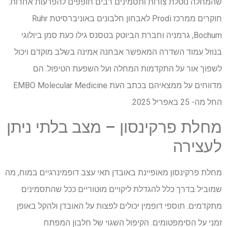
שהמחלה נוטלת צורות ותסמינים רבים חופפים להפרעות אחרות.
חוקרים ממרכז Prodi לאבחון חלבונים באוניברסיטת Ruhr
Bochum, גרמניה וחברת הביוטק בטסנס גילו כעת סמן ביולוגי
בנוזל עמוד השדרה המאפשר אבחנה אמינה בשלב מוקדם ויכול
לשפוך אור על התקדמות המחלה ועל השפעת הטיפול. הם
מדווחים על ממצאיהם בכתב העת EMBO Molecular Medicine
החל מה- 25 באפריל 2025.
מחלת פרקינסון – מצב בלתי ניתן
לעצירה
מחלת פרקינסון מאופיינת באובדן תאי עצב דופמינרגיים במוח, מה
שמוביל בדרך כלל להגדלת ליקויים מוטוריים ככל שהתסמינים
מתקדמים. תוספי דופמין יכולים לפצות על האובדן ולהקל באופן
זמני על הסימפטומים. הקיפול השגוי של חלבון המפתח