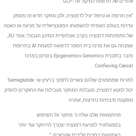
אחרים של תרופות למיקוד GLP-1R.
"אין תרופה או טיפול יעיל לדמנציה, ולכן מחקר חדש זה מספק
עדויות בעולם האמיתי להשפעתו הפוטנציאלית על מניעה או האטה
של ​​התפתחות דמנציה בקרב אוכלוסיית הסיכון הגבוה", אמר XU,
שמנחה גם את מרכז בית הספר לרפואה למגמת AI בתרופות
וחבר בתוכנית Epigenomics Genomics בסרטן במרכז
Confieving Cancel.
למרות שממצאים שלהם עשויים לתמוך ברעיון ש- Semaglutide
יכול למנוע דמנציה, מגבלות המחקר מגבילות את החוקרים להסיק
מסקנות סיבתיות נחרצות, אמרה.
מהתוצאות שלנו עולה כי מחקר על השימוש
בסמגלוטיד למניעת דמנציה יצטרך להיחקר עוד יותר
באמצעות ניסויים קליניים אקראיים. "