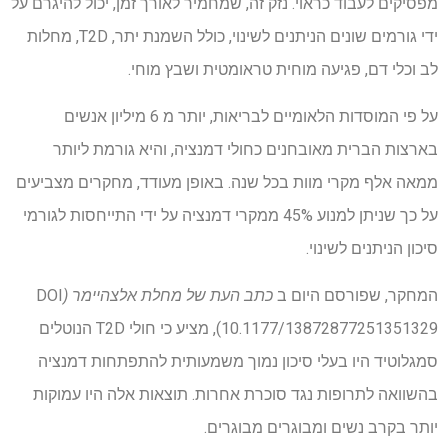
מפסיקים לעבוד כראוי. נזק זה, שמחמיר לאורך זמן, יכול להיגרם על
ידי גורמים שונים הניתנים לשינוי, כולל השמנת יתר, T2D, מחלות
לב וכלי דם, פגיעה מוחית טראומטית ושבץ מוחי.
על פי המוסדות הלאומיים לבריאות, יותר מ 6 מיליון אנשים
בארצות הברית מאובחנים כחולי דמנציה, והיא גורמת ליותר
ממאה אלף מקרי מוות בכל שנה. באופן מעודד, מחקרים מצביעים
על כך שניתן למנוע 45% ממקרי דמנציה על ידי התייחסות לגורמי
סיכון הניתנים לשינוי.
המחקר, שפורסם היום ב
כתב העת של מחלת אלצהיימר (
DOI
10.1177/13872877251351329), מציע כי חולי T2D הנוטלים
סמגלוטיד היו בעלי סיכון נמוך משמעותית להתפתחות דמנציה
בהשוואה לתרופות נגד סוכרת אחרות. תוצאות אלה היו עמוקות
יותר בקרב נשים ומבוגרים מבוגרים.