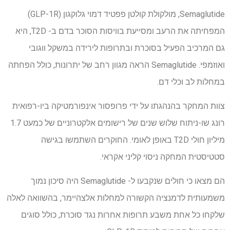
Semaglutide, מולקולת קולטן פפטיד דמוי גלוקגון (GLP-1R)
המפחיתה את הרעב ומסייעת בוויסות הסוכר בדם ב- T2D, היא
גם המרכיב הפעיל בסוכרת ובתרופות לירידה במשקל ווגובי
ואוזמפי. Semaglutide הראה מגוון רחב של יתרונות, כולל הפחתה
במחלות לב וכלי דם.
צוות המחקר בהנהגתו על ידי פרופסור אינפורמטיקה ביו-רפואית
רונג שו-ניתוח שלוש שנים של רישומים אלקטרוניים של כמעט 1.7
מיליון חולי T2D באופן לאומי. החוקרים השתמשו בגישה
סטטיסטית המחקה ניסוי קליני אקראי.
הם מצאו כי חולים שנקבעו ל- Semaglutide היה סיכון נמוך
משמעותית לדמנציה הקשורה למחלות אלצהיימר, בהשוואה לאלה
שלקחו כל אחת משבע תרופות אחרות נגד סוכרת, כולל סוגים