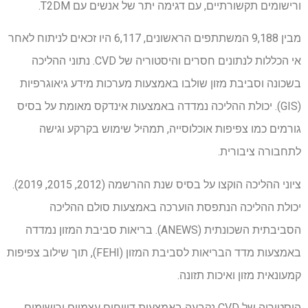
ורישומים תקשורתיים, עם דגימה יתר של אנשים עם T2DM.
מבין 9,188 המשתתפים הראשונים, 6,117 היו זכאים לניתוח לאחר
אי הכללות לנתונים חסרים והיסטוריה של CVD. נתוני ההליכה
בשכונה וסביבת מזון שולבו באמצעות מערכות מידע גיאוגרפיות
(GIS). יכולת ההליכה נמדדה באמצעות אינדקס מאומת על בסיס
גורמים כמו צפיפות אוכלוסייה, תמהיל שימוש בקרקע וגישה
לתחבורה ציבורית.
ציוני ההליכה הוקצו על בסיס שנת ההרשמה (2012, 2015, 2019).
יכולת ההליכה הנתפסת הוערכה באמצעות סולם ההליכה
הסביבתית השכונתית (ANEWS). בריאות סביבת המזון נמדדה
באמצעות מדד הבריאות לסביבת המזון (FEHI), תוך שילוב צפיפות
קמעונאית מזון ואיכות תזונה.
היסטוריה של CVD נקבעה באמצעות דיווחים עצמיים ורישומים