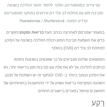
נוף עירוני במאסטריכט, הולנד. לִלמוֹד:
איגוד ההליכה בשכונה
וסביבת מזון עם מחלות לב וכלי דם אירועים במחקר מאסטריכט
ו
קרדיט תמונה: Peeradontax / Shutterstock
במאמר שפורסם לאחרונה בכתב העת
בריאות ומקום
החוקרים
בדקו את השפעת סביבת המזון ויכולת ההליכה בשכונה על הסיכון
למחלות לב וכלי דם (CVD) בהולנד.
הממצאים שלהם מצביעים על כך שאנשים בשכונות נתפסו
כניתנים להליכה, אך לא את אלה עם סביבות מזון בריאות יותר, חוו
את הסיכון הנמוך ביותר ב- CVD. למחקר זה יש השלכות על תכנון
השכונה המקדמת בריאות ושוויון על ידי התחשבות בחוויותיהם של
התושבים וטיפול בפערים ביישובים תחתים.
רֶקַע