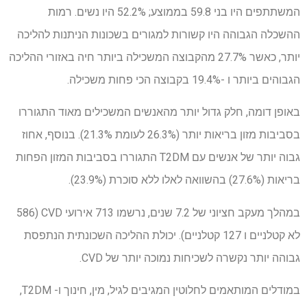
המשתתפים היו בני 59.8 בממוצע; 52.2% היו נשים. רמות
ההשכלה הגבוהה היו קשורות למגורים בשכונות הניתנות להליכה
יותר, כאשר 27.7% מהקבוצה המשכילה ביותר חיה באזורי ההליכה
הגבוהים ביותר ו -19.4% בקבוצה הכי פחות משכילה.
באופן דומה, חלק גדול יותר מהאנשים המשכילים מאוד התגוררו
בסביבות מזון בריאות יותר (26.3% לעומת 21.3%). בנוסף, אחוז
גבוה יותר של אנשים עם T2DM התגוררו בסביבות המזון הפחות
בריאות (27.6%) בהשוואה לאלו ללא סוכרת (23.9%).
במהלך מעקב חציוני של 7.2 שנים, נרשמו 713 אירועי CVD (586
לא קטלניים ו 127 קטלניים). יכולת ההליכה השכונתית הנתפסת
גבוהה יותר נקשרה לשכיחות נמוכה יותר של CVD.
במודלים המותאמים לחלוטין המגיבים לגיל, מין, חינוך ו- T2DM,