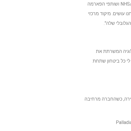
לעבוד עם הצוות יוצא הדופן של עמיתים, המועצה, קבוצות תמיכה בחולים, ספקי שירותי בריאות/NHS ושותפי הפארמה
 עושים. מיקוד מרכזי
 מונעת טכנולוגיה המשרתת את
וניות, הנדירות והסרטן שלנו. אני שמח שכריסטיאן מצטרף ל-Sciensus ויש לי כל ביטחון שתחת
א ל-Siensus ניסיון עולמי ואנרגיה אדירה, כשהחברה מרחיבה