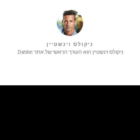
ניקולס וינשטיין
ניקולס וינשטיין הוא העורך הראשי של אתר Datilin.