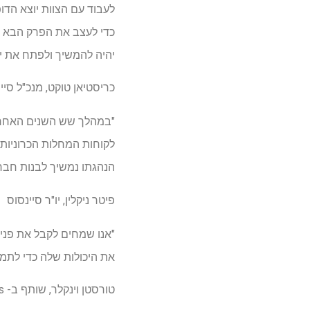
כדי לעצב את הפרק הבא ה
יהיה להמשיך ולפתח את יכולות הדבקות והת
כריסטיאן טוקט, מנכ"ל סיי
הנהגתו נמשיך לבנות חב
פיטר ניקלין, יו"ר סיינסוס
את היכולות שלה כדי לתמ
טורסטן וינקלר, שותף ב- Vitruvian Partners, ודאג אופנהיים, שותף, ב- Palladian Investment Partners