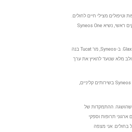
ופות וטיפולים מצילי חיים לחולים.
לפני שהצטרף ל-Siensus, מר Tucat מילא מספר תפקידים בכירים ב-Syneos Health, כולל מנהל עסקים ראשי, נשיא Syneos One
הקריירה שלו כוללת גם תפקידי מנהיגות ב-INC Research, PRA International, Eli Lilly ו-GlaxoSmithKline. ב-Syneos, מר Tucat בנה
Syneos On, מובילה בפיתוח נכסים משולב מלא שנועד להאיץ את ערך
בתפקידו האחרון כמנהל עסקים ראשי, מר Tucat הוביל את אסטרטגיית הצמיחה הגלובלית של Syneos Health בשירותים קליניים,
ת לבנות על ההצלחה שהושגה. ההתמקדות של
ם ארגוני תרופות וספקי
 בחולים. אני מצפה