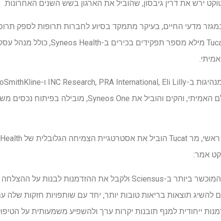
וקט ירש את דרין גיבסון, שהוביל את הארגון בשש השנים האחרונות.
25 שנות ניסיון במגזר מדעי החיים, בעיקר מתמקד בסיוע לחברות תרופות לספק תר
מיתי.
עסק מוביל בתחום הראיות בעולם האמיתי, והקים והוביל את e
קט אמר:
"אני נרגש להצטרף לצוות המוכשר ביותר ב-Sciensus ולקבל את ההזדמנו
מטופלים להשיג תוצאות בריאות טובות יותר, יחד עם שותפויות חזקות שלה ע
דמנות ייחודית למנף תובנות יקרות ערך ולהשפיע משמעותית על הטיפול