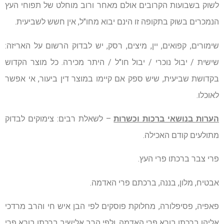
לשוק בשבועות הקרובים אולם מאחר ורוב מוחלט של תפוחי העץ
הנמכרים בשוק בתקופה זו הינם יבוא מחו"ל, אין חשש לשביעית.
שימורים, קפואים, יין, מיצים, רסק, יש לבדוק הרשום על האריזה:
שישית / יבול נוכרי / יבול חו"ל / היתר מכירה. כל מוצר הקדוש
בקדושת שביעית, שיש ספק אם קיימו במוצר דין ביעור, אי אפשר
לאוכלו.
הערות בנושאי ברכות וכשרות
– לשאלת רבים: צימוקים לבדוק
מתולעים קודם האכילה.
פרי צבר ברכתו פרי העץ.
אבטיח, מלון, בננה, ברכתם פרי האדמה.
פאפיה, פסיפלורה, מחלוקת פוסקים לפי הבן איש חי והרב מרדכי
אליהו ברכתו בורא פרי האדמה. ולפי הרב אלישיב ברכתו בורא פרי