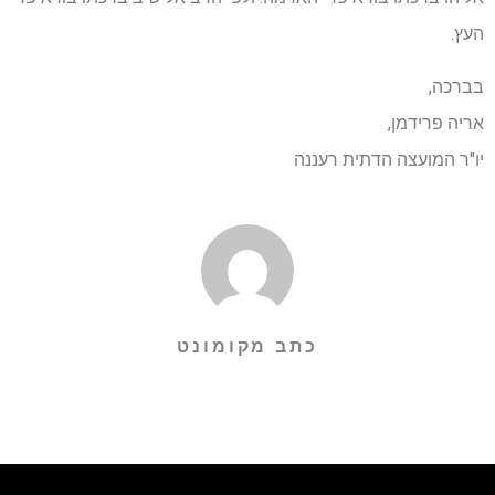
העץ.
בברכה,
אריה פרידמן,
יו"ר המועצה הדתית רעננה
כתב מקומונט