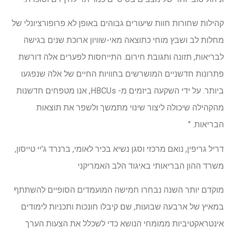
קהילות שחורות חוות שיעורים גבוהים באופן לא פרופורציונלי של
מחלות לב ושבץ מוחי כתוצאה מאי-שוויון ארוכת שנים בגישה
לבריאות, תזונה ותגובת חירום. התייחסות לפערים אלה דורשת
פתרונות חדשניים המושרשים בחוויות החיים של אלה שנפגעו
ביותר. על ידי השקעה ביזמים מ- HBCUs, אנו מטפחים חדשנות
מהקהילה שיכולה ליצור שינוי מתמשך ולשפר את תוצאות
הבריאות. "
דריל גריפין, נואם מרכזי וסגן נשיא בכיר לאומי, ברנרד ג'יי טייסון,
משרד ההון הבריאותי באיגוד הלב האמריקני
מוקדם יותר השנה נבחרו חמישה המועמדים הסופיים להשתתף
במאיץ של ארבעה שבועות, שם קיבלו חונכות ותכניות לימודים
אינטראקטיביות ממומחי הנושא כדי לשכלל את הצעות הערך