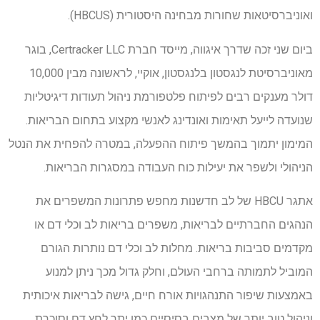
ואוניברסיטאות שחורות מבחינה היסטורית (HBCUS).
ביום שני זכה שדרך איגווה, מייסד חברת Certracker LLC, בוגר
מאוניברסיטת לנגסטון בלנגסטון, אוקיי, לראשונה מבין 10,000
דולר מענקים רבים לפיתוח פלטפורמת ניהול תעודות דיגיטליות
שנועדה לייעל תאימות ואונדינג לאנשי מקצוע בתחום הבריאות.
המימון יתמוך בהמשך פיתוח ההפעלה, במטרה להפחית את הנטל
הניהולי ולשפר את יעילות כוח העבודה במסגרות הבריאות.
אתגר HBCU של לב חדשנות מחפש פתרונות המשפרים את
הנהגים החברתיים לבריאות, משפרים בריאות לב וכלי דם או
מקדמים סביבות בריאות. מחלות לב וכלי דם נותרות הגורם
המוביל לתמותה ברחבי העולם, וחלק גדול מכך ניתן למנוע
באמצעות שיפור התנהגויות אורח חיים, גישה לבריאות איכותית
וניהול טוב יותר של מצבים בסיסיים כמו יתר לחץ דם וסוכרת.