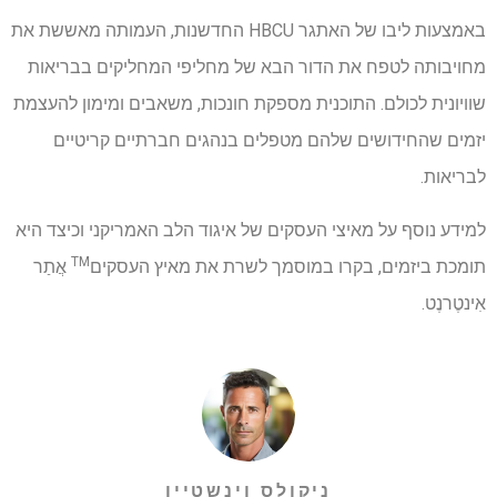
באמצעות ליבו של האתגר HBCU החדשנות, העמותה מאששת את
מחויבותה לטפח את הדור הבא של מחליפי המחליקים בבריאות
שוויונית לכולם. התוכנית מספקת חונכות, משאבים ומימון להעצמת
יזמים שהחידושים שלהם מטפלים בנהגים חברתיים קריטיים
לבריאות.
למידע נוסף על מאיצי העסקים של איגוד הלב האמריקני וכיצד היא
TM
תומכת ביזמים, בקרו במוסמך לשרת את מאיץ העסקים
אֲתַר
אִינטֶרנֶט.
ניקולס וינשטיין