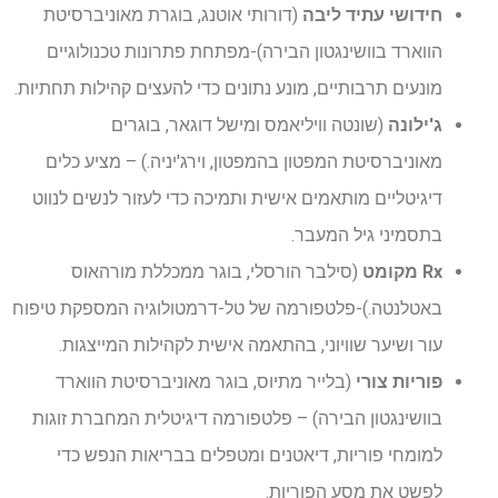
חידושי עתיד ליבה
(דורותי אוטנג, בוגרת מאוניברסיטת
הווארד בוושינגטון הבירה)-מפתחת פתרונות טכנולוגיים
מונעים תרבותיים, מונע נתונים כדי להעצים קהילות תחתיות.
ג'ילונה
(שונטה וויליאמס ומישל דוגאר, בוגרים
מאוניברסיטת המפטון בהמפטון, וירג'יניה.) – מציע כלים
דיגיטליים מותאמים אישית ותמיכה כדי לעזור לנשים לנווט
בתסמיני גיל המעבר.
Rx מקומט
(סילבר הורסלי, בוגר ממכללת מורהאוס
באטלנטה.)-פלטפורמה של טל-דרמטולוגיה המספקת טיפוח
עור ושיער שוויוני, בהתאמה אישית לקהילות המייצגות.
פוריות צורי
(בלייר מתיוס, בוגר מאוניברסיטת הווארד
בוושינגטון הבירה) – פלטפורמה דיגיטלית המחברת זוגות
למומחי פוריות, דיאטנים ומטפלים בבריאות הנפש כדי
לפשט את מסע הפוריות.