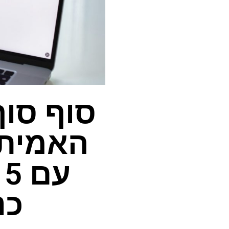
סוף סו
ע
כנ