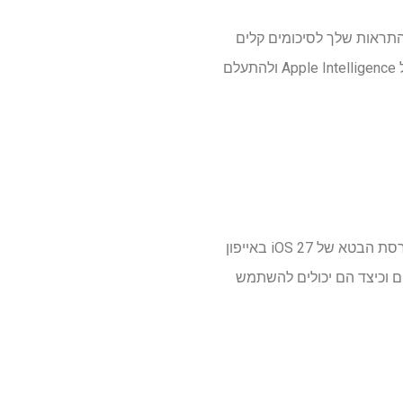
התראות שלך לסיכומים קלים
לעיכול ולשלב את ChatGPT בכל רחבי, זה יכול להיות קל פשוט להשתמש בתכונות הבסיסיות ביותר של Apple Intelligence ולהתעלם
עם כל כך הרבה תכונות חדשות של Apple Intelligence, סביר להניח שתתעלם מכמה. השתמשתי בגרסת הבטא של iOS 27 באייפון
 לא שמעתם עליהן. הנה מה הם וכיצד הם יכולים להשתמש