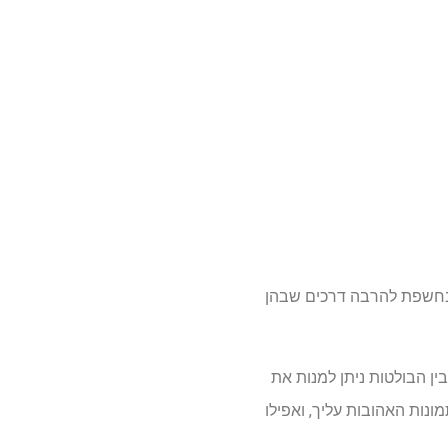
 ידי iOS 26, iPadOS 26 ו-macOS Tahoe 26, אני בטוח שנחשפת להרבה דרכים שבהן
ן רב. בין הבולטות ניתן למנות את
ונות האהובות עליך, ואפילו