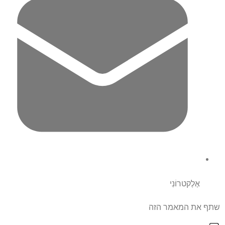
אֶלֶקטרוֹנִי
שתף את המאמר הזה