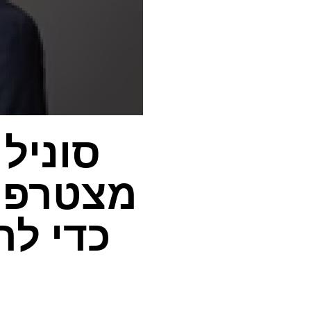
סוניל 
מצטרפים
כדי ל