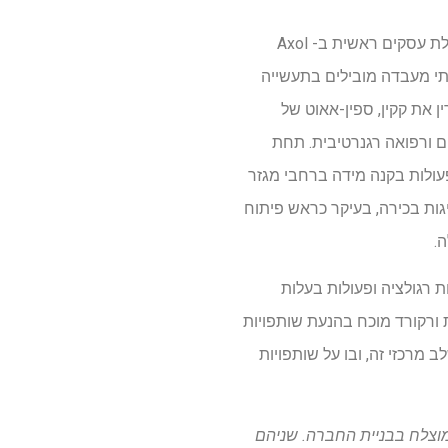
ד"ר קתרין אלטון מביאה למעלה מ 20 שנה של מומחיות מדעית ומסחרית במדעי החיים. כיום היא מנהלת עסקים ראשית ב- Axol
ם גבוהים ומסירה של שירותי מעבדה מובילים בתעשייה
IPS בגילוי תרופות ומחקר מחלות. בשנת 2016 הקימה קתרין את קקין, ספין-אאוט של
ם ורפואה רגנרטיבית. תחת
ולים ופעולות בקנה מידה ברחבי מגזר
 מנהיגות בכירה, בעיקר כראש פיתוח
 רגולציה ופעולות בעלות
 ורקורד מוכח בהנעת שותפויות
מרכזי זה, ובו על שותפויות
מוצלח בבניית החברה. שניהם