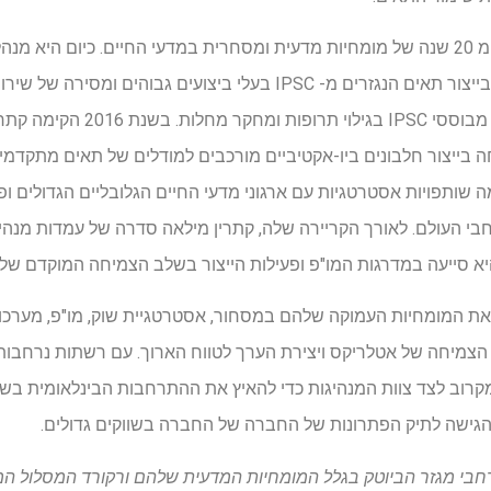
Biosciences, חברה המתמחה בייצור תאים הנגזרים מ- IPSC בעלי ביצועי
כדי לקדם את השימוש במודלים מבוססי C
 בייצור חלבונים ביו-אקטיביים מורכבים למודלים של תאים מתקדמי
 כמנכ"לית, QKINE הקימה שותפויות אסטרטגיות עם ארגוני מדעי החיים הגלובליים הגד
 מ -37 מדינות ברחבי העולם. לאורך הקריירה שלה, קתרין מילאה סדרה של עמדות
ו את המומחיות העמוקה שלהם במסחור, אסטרטגיית שוק, מו"פ, מערכות
 הצמיחה של אטלריקס ויצירת הערך לטווח הארוך. עם רשתות נרחבות
קרוב לצד צוות המנהיגות כדי להאיץ את ההתרחבות הבינלאומית בשלב 
הגישה לתיק הפתרונות של החברה של החברה בשווקים גדולים.
ברחבי מגזר הביוטק בגלל המומחיות המדעית שלהם ורקורד המסלול ה