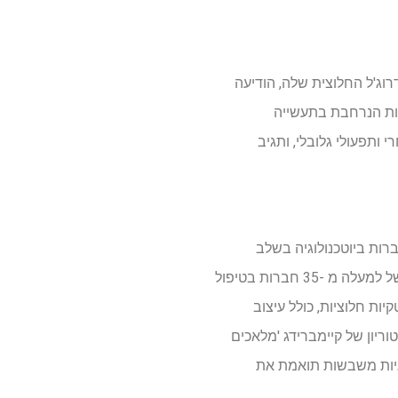
וג'ל החלוצית שלה, הודיעה
חיות הנרחבת בתעשייה
ותפעולי גלובלי, ותגיב
ברות ביוטכנולוגיה בשלב
מוקדם. הוא מייסד משותף של קבוצת O2H ומנכ"ל O2H Ventures, קרן ביוטכנולוגיה מומחית עם תיק של למעלה מ -35 חברות בטיפול
של כמה חברות ביוטקיות חלוציות, כולל עיצוב
Metrion Bi ואחרים. בעבר כיהן בדירקטוריון של קיימברידג 'מלאכים
 של סוניל במסחור טכנולוגיות משבשות תואמת את