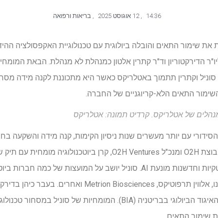
14:36
,
12 אוגוסט 2025
,
בריאות ורפואה
ת שימור התאים והובלה ביולוגית עם טכנולוגיית האקפסולציה ההידר
ליו"ר הדירקטוריון וד"ר קתרין אלטון כמנהלת לא מנהלת. הבאת המומ
סוניל וקתרין תתמוך באטלריקס כאשר היא מתכוננת לקנה מידה מסחרי 
השימור התאים הלא-קריוגניים של החברה.
מנהלים של אטלריקס. קרדיט תמונה: אטלריקס
הסידורי עם יותר מעשרים שנות ניסיון הקימות, קנה מידה והשקעה בח
תרופתי חדשני, פלטפורמות ביוטקיות וחדשנות מונעת AI. סוניל יושב על המועצות 
תרופות אוקספורד, אקסונט, קואנו, אלווין תרפוטיקס, osciences
וכיום הוא מנהל שאינו מנהל של האיגוד הביולוגי בבריטניה (BIA). המומחיות
 שימור התאים.