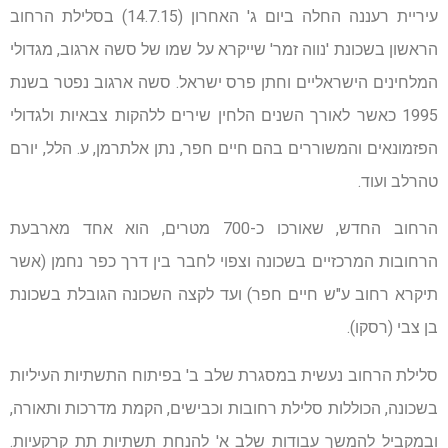
עיריית רעננה החלה ביום ג' האחרון (14.7.15) בסלילת הרחוב
הראשון בשכונת 'נווה זמר' שייקרא על שמו של סשה ארגוב, מגדולי
המלחינים הישראליים וחתן פרס ישראל. סשה ארגוב נפטר בשנת
1995 כאשר לאורך השנים הלחין שירים ללהקות צבאיות ולגדולי
הפזמונאים והמשוררים בהם חיים חפר, נתן אלתרמן, ע. הלל, יורם
טהרלב ועוד.
הרחוב החדש, שאורכו כ-700 מטרים, הוא אחד מארבעת
הרחובות המרכזיים בשכונה וצפוי לחבר בין דרך כפר נחמן (אשר
תיקרא רחוב ע"ש חיים חפר) ועד לקצה השכונה הגובלת בשכונת
בן צבי (רסקו).
סלילת הרחוב נעשית במסגרת שלב ב' בפיתוח התשתיות העיליות
בשכונה, הכוללות סלילת רחובות וכבישים, הקמת מדרכות ותאורה,
ובמקביל להמשך עבודות שלב א' להנחת תשתיות תת קרקעיות.