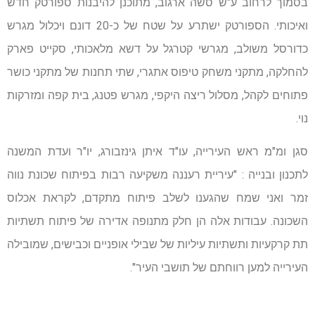
בסמוך לרחוב ע"ש סשה ארגוב, מתוכנן להיבנות ספורטק חדש
ואיכותי. הספורטק ישתרע על שטח של כ-20 דונם ויכלול מגרש
כדורסל משולב, מגרשי קטרגל על דשא מלאכותי, סקייט פארק
להחלקה, מתקני משחק טיפוס אתגרי, שתי תחנות של מתקני כושר
פתוחים לקהל, מסלול ריצה היקפי, מגרש פטנג, בית קפה ומזרקות
נוי.
סגן ומ"מ ראש העירייה, עו"ד איתן גינזבורג, יו"ר ועדת המשנה
לתכנון ובנייה : "עיריית רעננה משקיעה רבות בפיתוח שכונת נווה
זמר ואני שמח שהגענו לשלב פיתוח מתקדם, לקראת אכלוס
השכונה. עבודות אלה הן חלק מתנופה אדירה של פיתוח תשתיות
תת קרקעיות ותשתיות עיליות של שבילי אופניים וכבישים, שמובילה
העירייה למען רווחתם של תושבי העיר".