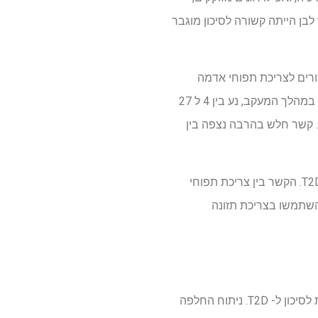
ורז לבן הייתה קשורה לסיכון מוגבר
קרי קוהורט פרוספקטיביים (מתוך 503 מוקרנים) הקשורים לצריכת תפוחי אדמה
והסיכון ל- T2D. מתוך 587,081 משתתפים ברחבי המחקרים שנבחרו, 43,471 אנשים אובחנו עם T2D במהלך המעקב, נע בין 4 ל 27
 מטוגנים. קשר חלש בהרבה נצפה בין
ניתוחים נוספים הראו כי מדד מסת הגוף (BMI) תיווך כ- 50% מהקשר בין צריכת פריי צרפתית לסיכון T2D. הקשר בין צריכת תפוחי
ות יותר כאשר השתמשו בצריכת תזונה
המחקר הנוכחי מצא כי צריכת פריי צרפתית הובילה בעיקר את הקשר בין צריכת תפוחי אדמה מוחלטת לסיכון ל- T2D. ניתוח החלפה