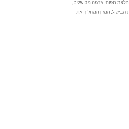
מוחלטים בדגנים מלאים מפחיתה את הסיכון ל- T2D. עם זאת, החלפת תפוחי אדמה מבושלים,
סיכון משתנה בשיטת הבישול, המזון המחליף את