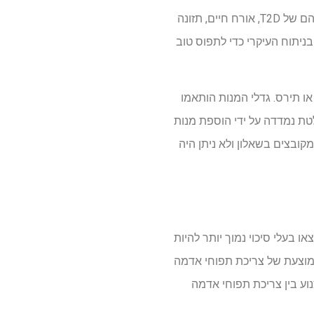
המשתתפים בקבוצות אלה נבדקו בתחילה באמצעות שאלונים, שקיבלו מידע על האבחנה החדשה שלהם של T2D, אורח חיים, תזונה
יתוח העיקרי כדי לתפוס טוב
ו תירס. גדלי המנות הותאמו
 (NHANES). צריכת תפוחי אדמה מוחלטת נמדדה על ידי הוספת מנות
קובצים בשאלון ולא ניתן היה
הה יותר נמצאו בעלי סיכוי נמוך יותר להיות
הממוצעת של צריכת תפוחי אדמה
וע בין צריכת תפוחי אדמה