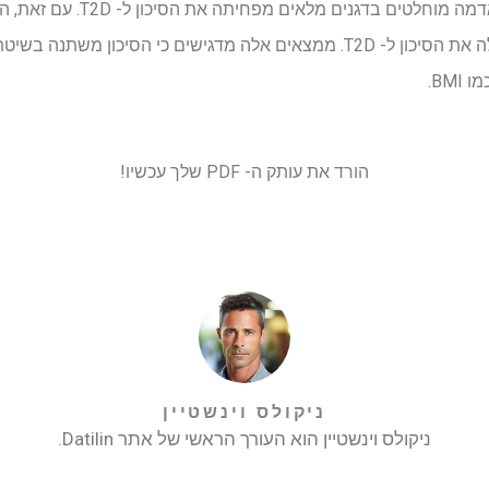
הצביע על כך שהחלפת תפוחי אדמה 
אפויים או פירה באורז לבן הגדילה את הסיכון ל- T2D. ממצאים אלה מדגישים כי ה
BM.
הורד את עותק ה- PDF שלך עכשיו!
ניקולס וינשטיין
ניקולס וינשטיין הוא העורך הראשי של אתר Datilin.