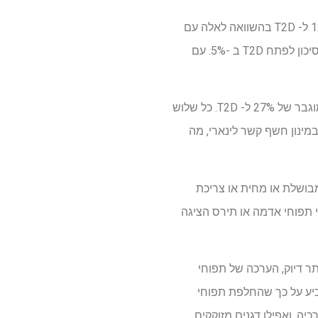
המשתתפים שדיווחו על צריכת שבע מנות או יותר של סך תפוחי האדמה השבועי היו סיכון גבוה ב -12% ל- T2D בהשוואה לאלה עם
פחות מאחד המגיש מדי שבוע. עלייה בשלוש מנות שבועיות של תפוחי האדמה הכוללים העלתה את הסיכון לפתח T2D ב -5%. עם
בהשוואה לאלה שכמעט מעולם לא צרכו צ'יפס, אלה שצרכו חמש מנות או יותר מדי שבוע הראו סיכון מוגבר של 27% ל- T2D. כל שלוש
רות לשכיחות גבוהה יותר של 20% של T2D. ניתוח תגובה במינון חשף קשר לינארי, מה
T2 לצריכת תפוח אדמה אפויה, מבושלת או מחית או צריכת
 תפוחי אדמה או תירס הציגה
נות של סך תפוחי האדמה בשבוע בדגנים מלאים הביאה לשיעור T2D נמוך של 8%. ליתר דיוק, הערכה של תפוחי
יחות T2D ב -4%. המחקר הנוכחי גם הצביע על כך שהחלפת תפוחי
ה, ואפילו דגנים מזוקקים,