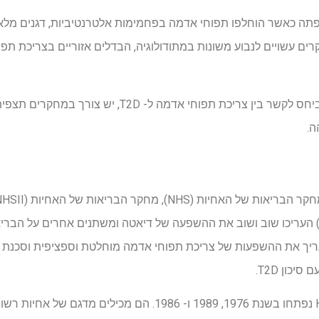
 עקביות בהשפעת T2D נצפתה כאשר הוחלפו תפוחי אדמה בפחמימות אלטרנטיביות, דגני
ים עשויים לנבוע משונות במתודולוגיה, הבדלים אזוריים בצריכת ת
בהתחשב בממצאים הסותרים ביחס לקשר בין צריכת תפוחי אד
ה.
קצוע בתחום הבריאות (HPFS) העריכו שוב ושוב את ההשפעה של דיאטה ומשתנים אחרים
כון T2D.