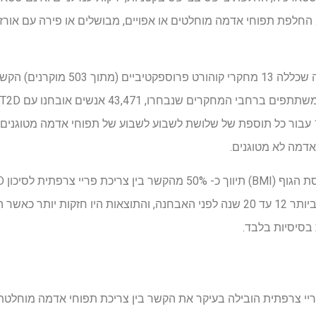
חות T2D מופחתת. החלפת תפוחי אדמה מוחלטים או אפויים, מבושלים או פירה עם א
המחקר הנוכחי ערך מטה-אנליזה שכללה 13 מח
שנים. סיכון ה- T2D עלה ב -16% עבור כל תוספת של שלושת לשבוע לשבוע של תפוחי אדמה
אדמה הכוללת ל- T2D היה חזק ביותר 12 עד 20 שנה לפני האבחנה, והתוצאות היו חזק
בסיסיות בלבד.