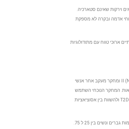
ם מלאים וירקות שאינם סטארכיה.
פוחי אדמה ובקרה לא מספקת
מה ל- T2D, יש צורך במחקרים תצפיתיים ארוכי טווח עם מתודולוגיות
בארבעת העשורים האחרונים, מחקר הבריאות של האחיות (NHS), מחקר הבריאות של האחיות II (NHSII) ומחקר מעקב אחר אנשי
 על הבריאות. המחקר הנוכחי השתמש
בשלושת הקבוצות לעיל כדי להעריך את ההשפעות של צריכת תפוחי אדמה מוחלטת וספציפית וסכנת T2D ולהשוות בין אסוציאציות