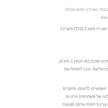
סוג 2: תוצאות משלושה מחקרי קבוצות בארה"ב ומטא-אנליזה
הערכה אם צריכת תפוח אדמה מוחלטת ואינדיבידואלית משפיעה באופן דיפרנציאלי על סוכרת מסוג 2 (T2D) והעריכה
תפוחי אדמה הם המזון השלישי הנצרך ביותר, ומספק אנרגיה יומית משמעותית. הם מכילים חומרים מזינים שונים, כמו ויטמין C, סיבים,
ס הגליקמי, ובכך להעלות את
ה ל- T2D, הממצאים שלהם נותרו חד משמעיים. לדוגמה, מחקרים
פו בקשר הפוך. מטה-אנליזה של משתתפים פרטיים