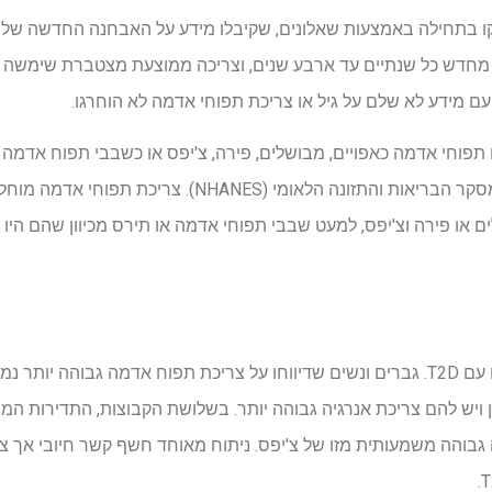
 מחדש כל שנתיים עד ארבע שנים, וצריכה ממוצעת מצטברת שימשה בנ
עם מידע לא שלם על גיל או צריכת תפוחי אדמה לא הוחרגו.
וחי אדמה כאפויים, מבושלים, פירה, צ'יפס או כשבבי תפוח אדמה א
לאורך זמן באמצעות משקולות מסקר הבריאות והתזונה הלאומי
 או פירה וצ'יפס, למעט שבבי תפוחי אדמה או תירס מכיוון שהם היו מ
בסך הכל אובחנו 22,299 אנשים עם T2D. גברים ונשים שדיווחו על צריכת תפוח אדמה גבו
זון ויש להם צריכת אנרגיה גבוהה יותר. בשלושת הקבוצות, התדירות 
 גבוהה משמעותית מזו של צ'יפס. ניתוח מאוחד חשף קשר חיובי אך צנ