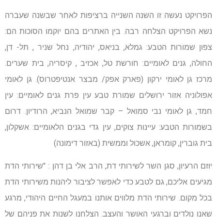
הפרויקט נעשה זו השנה השנייה ברציפות לאחר שבשנה שעברה
נשא הפרויקט הצלחה רבה. בין האתרים בהם יוקמו הסוכות הם:
צפון שמורות הטבע: גמלא, בניאס, יהודיה, נחל שניר , תל- דן,
החולה, גנים לאומיים: חורשת טל, אכזיב , קיסריה, בית שערים.
מרכז גן לאומי ירקון (פארק אפק/ מבצר אנטיפטרוס). גן לאומי
אפולוניה אזור ירושלים שמורת טבע עין פרת גנים לאומיים: עין
חמד, גן לאומי נבי סמואל – קבר שמואל הנביא, הרודיון. דרום
בשמורות הטבע: עיינות צוקים, עין גדי בגנים הלאומיים: אשקלון,
בית גוברין, קומראן, אשכול וממשית (באזור דימונה)
יוזם הרעיון, סגן השר לשירותי דת, הרב אלי בן דהן : "שירותי הדת
מגיעים אליכם, גם לטבע כדי לאפשר לציבור ליהנות משירותי הדת
בכל מקום. שירותי הדת מלווים אותנו במעגל החיים היהודי, מרגע
שאנו נולדים וברגעי האושר והעצב. הצלחנו לשנות את פניהם של