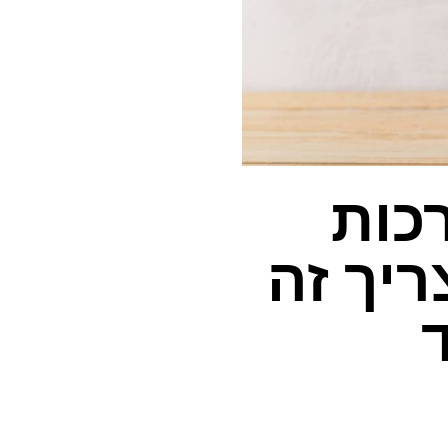
כות
ריך זה