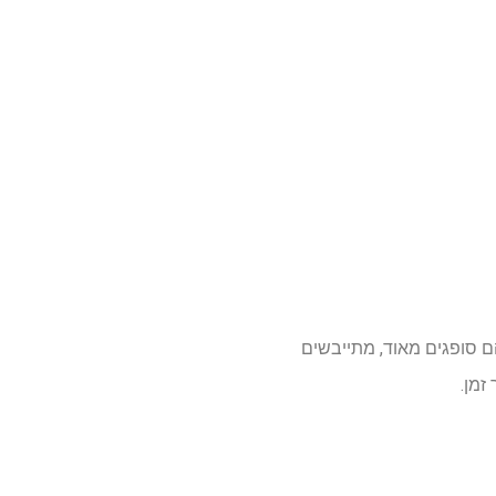
ודל 27 x 54 אינץ' ועשויות מ-100% כותנה סרוקה. הם סופגים מאוד, מתייבשים
זמן.