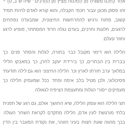
אַחַר כָּתְלֵנוּ מַשְׁגִּיחַ מִן הַחֲלֹּנוֹת מֵצִיץ מִן הַחֲרַכִּים." שיה"ש ב, ט) –
זהו פסוק מכונן עבור חכמי הקבלה, והוא קורא לאדם להיות תמיד
קשוב, פתוח ורגיש להתרחשות החיצונית, שמבעדה נפתחים
לרגעים, חלונות וחרכים, בעדם נגלה הדוד המסתתר, מופיע לרגע
וחוזר ונעלם.
הלילה הוא דימוי מקובל כבר בתורה, לגלות והסתר פנים. כך
בברית בין הבתרים, כך בירידת יעקב לחרן, כך במאבקו הלילי
במלאך ערב חזרתו לארץ וכו'. הלילה החיצוני הוא גם לילה תודעתי
פסיכולוגי, ולכן מטיל בלב אימה ופחד. ככל שמעמיק הלילה כך
מעמיקים ייסורי הגלות ומתעצמת הציפיה לגאולה.
חצי הלילה הוא עומק הלילה, שיא החושך. אולם, גם רגע של תפנית
בלתי מורגשת לעין אדם, הלילה מתקדם לקראת השחר העולה.
בכך מהווה שעת חצות בעיני הזוהר, את נקודת המעבר בין הדין