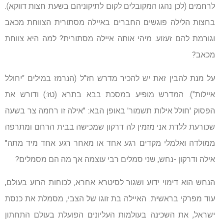
לרחמים (לכן נהגו המקובלים לקום לתיקוניהם בשעת חצות דווקא).
בחצות הלילה פוגשים החברים באיילה מסתורית הצווחת מכאב
וגורמת להם זעזוע. מיהי אותה איילה מסתורית? למה היא צווחת
מכאב?
על מנת להבין זאת יש להכיר מדרש חז"ל (הנרמז במילים "יחולל
איילות"). המדרש מופיע במסכת בבא בתרא (טז:) ודורש את
הפסוק 'חולל אילות תשמור' באופן הבא: "אילה זו רחמה צר בשעה
שכורעת ללדת אני מזמין לה דרקון שמכישה בבית הרחם ומתרפה
ממולדה ואלמלי מקדים רגע אחד או מאחר רגע אחד מיד מתה"
אילה ודרקון -נחש, שני סמלים רבי עוצמה אך מה הם מסמלים?
הנחש הוא דימוי ידוע ושגור לסיטרא אחרא, לכוחות הרוע בעולם,
עוד מפרקי בראשית. האיילה בת זוגו של הצבי, מסמלת את כנסת
ישראל, את השכינה בעולמות העליונים הפועלת בעולם התחתון