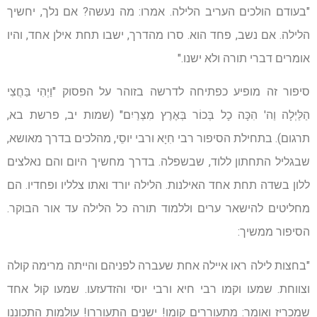
"בעודם הולכים העריב הלילה. אמרו: מה נעשה? אם נלך, יחשיך
הלילה. אם נשב, פחד הוא. סרו מהדרך, ישבו תחת אילן אחד, והיו
אומרים דברי תורה ולא ישנו."
סיפור זה מופיע כפתיחה לדרשה בזוהר על הפסוק "וַיְהִי בַּחֲצִי
הַלַּיְלָה וַה' הִכָּה כָל בְּכוֹר בְּאֶרֶץ מִצְרַיִם" (שמות יב, פרשת בא,
תרגום). בתחילת הסיפור רבי חִיָא ורבי יוסֵי, מהלכים בדרך מאושא,
שבגליל התחתון ללוד, שבשפלה. בדרך מחשיך היום והם נאלצים
ללון בשדה תחת אחד האילנות. הלילה יורד ואתו צלליו ופחדיו. הם
מחליטים להישאר ערים וללמוד תורה כל הלילה עד אור הבוקר.
הסיפור ממשיך:
"בחצות לילה ראו איילה אחת שעברה לפניהם והייתה מרימה קולה
וצווחת. שמעו וקמו רבי חיא ורבי יוסי והזדעזעו. שמעו קול אחד
שמכריז ואומר: מתעוררים קומו! ישנים התעוררו! עולמות התכוננו