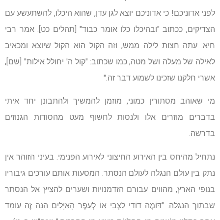
לפני אדוניכם! כי אדוניכם יוצא לגן עדן, שהוא היכלו, להשתעשע עם
הצדיקים, ככתוב "ובהיכלו כלו אומר כבוד" [תהלים כט]. אמר רבי
חיא: עתה חצות לילה ממש, וזה הקול הוא הקול שיוצא ומכאיב
לאילה של מעלה ושל מטה, כמו שכתוב: "קול ה' יחולל אילות" [שם],
אשרי חלקנו שזכינו לשמוע דבר זה."
מי שאוהב מסתורין כמוני, מוזמן להמשיך ולהתבונן יחד איתי
בדברים מוזרים אלו ולנסות לחשוף מעט מהסודות הגנוזים
בדרשה.
נתחיל מהיחס בין האירוע החיצוני לאירוע הפנימי. בעיני הזוהר אין
נתק בין עולם הנגלה לעולם הנסתר. המסעות אותם עורכים גיבוריו
בנופי הארץ, מהווים עבורם הזדמנויות ושערים להציץ אל הנסתר
שבתוך הנגלה. "דּוֹמֶה דוֹדִי לִצְבִי אוֹ לְעֹפֶר הָאַיָּלִים הִנֵּה זֶה עוֹמֵד