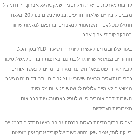
קרובות מערכות בריאות חזקות, מה שמקשה על אבחון, דיווח וניהול
מצבים קובידיים שלאחר חריפים. בנוסף, נשים בנות 20 ומעלה
התגלו כנטל גבוה משמעותית מגברים, בהתאם למגמות שדווחו
במחקר קובידי ארוך אחר.
בעוד שלרוב מדינות עשירות יותר היו שיעורי YLD בסך הכל,
החוקרים מצאו אי שוויון גדול בתוכם. בארצות הברית, למשל, סיכון
קובידי ארוך פוטנציאלי השתנה מאוד בין מדינות, כאשר אזורים
כפריים ותועלים מראים שיעורי YLD גבוהים יותר. דפוס זה מציע כי
ממוצעים לאומיים עלולים לטשטש פגיעויות מקומיות
חשובות-דבר-אומרים כי יש לטפל באסטרטגיות הבריאות
הציבוריות העתידיות.
"אפילו בתוך מדינות בעלות הכנסה גבוהה ראינו הבדלים דרמטיים
בין קהילות", אמר שאן. "ההשפעות של קוביד ארוך אינן מופצות