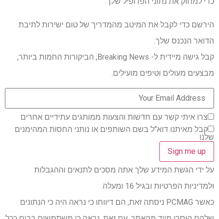
כדי למחוק את נתוני הפרופיל שלך.
הירשם כדי לקבל את המיטב מהמדריך של טום ישירות לתיבת
הדואר הנכנס שלך.
קבל גישה מיידית ל- Breaking News, הביקורות החמות ביותר,
מבצעים מעולים וטיפים מועילים.
צרו איתי קשר עם חדשות והצעות ממותגים עתידיים אחרים
קבל מאיתנו דוא"ל בשם השותפים או נותני החסות המהימנים
שלנו
על ידי הגשת המידע שלך אתה מסכים לתנאים וההגבלות
ולמדיניות הפרטיות ובגיל 16 ומעלה.
כאשר PCMAG ניסתה זאת, הם דיווחו כי נראה היה כי הנתונים
שלהם הוסרו מייד מהאתר. עם זאת, נראה כי משתמשים רבים ככל